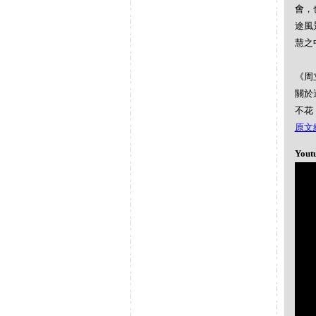
會，
途風
慧之
《周
關於
不花
原文網址
Yout