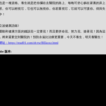
也是一種資格。養生就是把你攔在去醫院的路上、每晚可舒心躺在家裏的床上
景。你可以輕視它，它也可以無視你。你若重視它，它就可以守護你。得與失
中！
立波健康語錄》
運動和健康方面的錢該花一定要花！而且要拼命花、努力花、搶著花！因為這
，將來還要交到醫院的！預防永遠比治療更重要，今天不養生，明天養醫生！
：https://read01.com/zh-tw/BEkoxz.html
ube 版本: