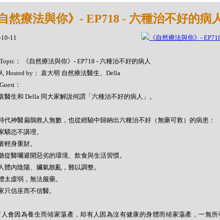
自然療法與你》- EP718 - 六種治不好的病
-10-11
Topic： 《自然療法與你》- EP718 - 六種治不好的病人
 Hosted by： 袁大明 自然療法醫生、Della
Guest：
袁醫生和 Della 同大家解說何謂「六種治不好的病人」。
時代神醫扁鵲救人無數，也從經驗中歸納出六種治不好（無藥可救）的病患：
 病家驕恣不講理。
 患者輕身重財。
 不聽從醫囑避開惡劣的環境、飲食與生活習慣。
 病人體內陰陽、臟氣散亂，難以調整。
 身體太虛弱，無法服藥。
 病家只信巫而不信醫。
有人會因為養生而傾家蕩產，却有人因為沒有健康的身體而傾家蕩產，一無所