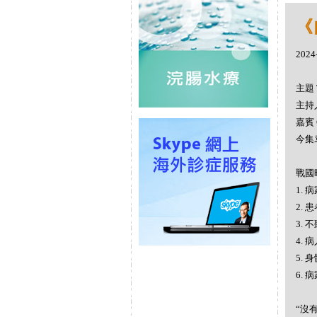
《
2024
主題 
主持人
嘉賓 
今集
戰國
1.
2.
3.
4.
5.
6.
“沒