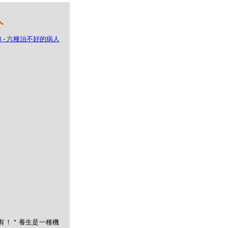
人
有！＂養生是一種機