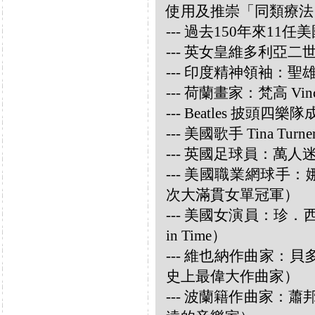
使用及推崇「同類療法
--- 過去150年來1
--- 英女皇維多利亞
--- 印度精神領袖：聖雄甘地
--- 荷蘭畫家：梵高 Vincen
--- Beatles 披頭四樂隊成員
--- 美國歌手 Tina Turne
--- 英國足球員：萬人迷大衛
--- 美國職業網球手：娜華締
次大滿貫女單冠軍）
--- 美國女演員：珍．西摩兒
in Time）
--- 維也納作曲家：貝多芬 
史上最偉大作曲家）
--- 波蘭籍作曲家：蕭邦 