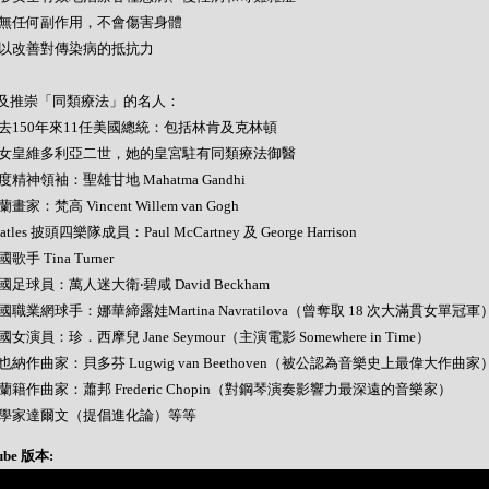
- 絕無任何副作用，不會傷害身體
- 可以改善對傳染病的抵抗力
及推崇「同類療法」的名人：
- 過去150年來11任美國總統：包括林肯及克林頓
- 英女皇維多利亞二世，她的皇宮駐有同類療法御醫
 印度精神領袖：聖雄甘地 Mahatma Gandhi
荷蘭畫家：梵高 Vincent Willem van Gogh
Beatles 披頭四樂隊成員：Paul McCartney 及 George Harrison
美國歌手 Tina Turner
 英國足球員：萬人迷大衛‧碧咸 David Beckham
 美國職業網球手：娜華締露娃Martina Navratilova（曾奪取 18 次大滿貫女單冠軍
 美國女演員：珍．西摩兒 Jane Seymour（主演電影 Somewhere in Time）
 維也納作曲家：貝多芬 Lugwig van Beethoven（被公認為音樂史上最偉大作曲家
 波蘭籍作曲家：蕭邦 Frederic Chopin（對鋼琴演奏影響力最深遠的音樂家）
- 科學家達爾文（提倡進化論）等等
ube 版本: