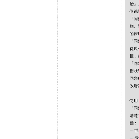
治」
位德
「同
物、
的醫
「同
從現
擾，
「同
衡狀
同類
政府
使用
「同
清楚
點︰
--
--