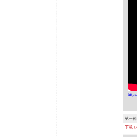
http
第一節 S
下載 Do