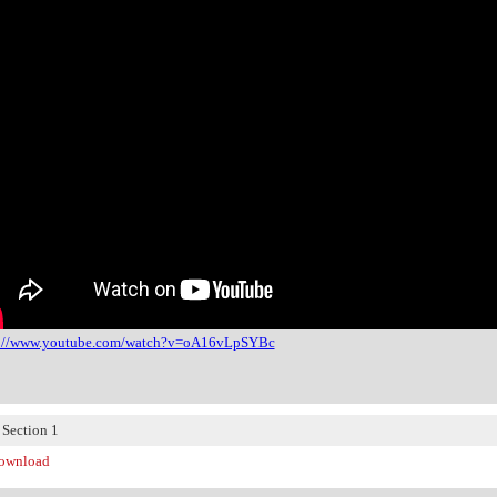
s://www.youtube.com/watch?v=oA16vLpSYBc
ection 1
wnload