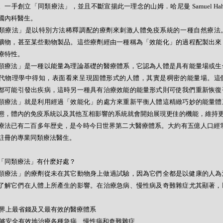
。一手創立「同類療法」，並且不斷宣揚此一理念的山姆．哈尼曼 Samuel Hahne
國內科醫生。
類療法」是以特別方法稀釋調配的療劑來刺激人體免疫系統的一種自然療法
礦物，甚至某些動物製品。這些療劑經由一種稱為「效能化」的過程配製出來
療特性。
類療法」是一種以能量為理論基礎的醫療體系，它認為人體是具有能量場或生
代物理學中得知，表面看來呈現固體形式的人體，其實是稠密的能量場。這
都可能引發出疾病，這時另一種具有治療效能的能量形式則可使我們重新恢復
類療法」就是利用經過「效能化」的處方來重新平衡人體這精緻巧妙的能量體
態，體內的免疫系統以及其他互相影響的系統就會開始展現更佳的機能，維持
療法已有二百多年歴史，是今時今日世界第二大醫療體系。大約有五億人口經常
註冊的專業同類療法醫生。
「同類療法」有什麽好處？
類療法」的療劑從未在其它動物身上做過試驗，因為它們全都是以健康的人為
了解它們在人體上所產生的影響。在治療急病、慢性病及奇難雜症尤其顯著，
- 世界上最省錢及又最有效的醫療體系
- 能够安全有效地治療各種急病、慢性病和奇難雜症