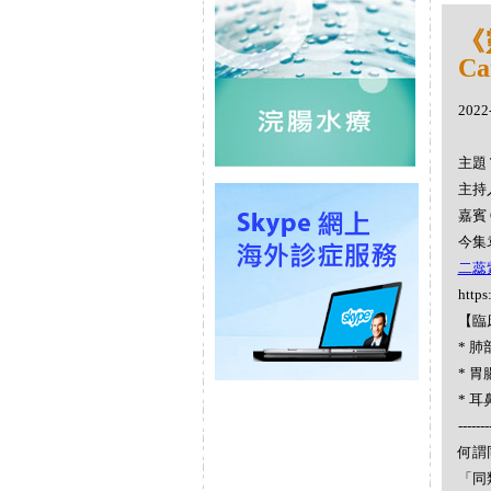
《
Ca
2022
主題 
主持人
嘉賓 
今集袁
二蕊紫蘇
https
【臨
* 
* 
* 
-------
何謂同
「同