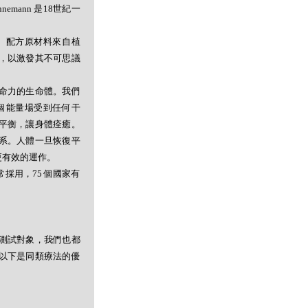
mann 是18世紀一
。配方原材料來自植
，以激發其不可思議
命力的生命體。我們
個能量場受到任何干
平衡，讓身體痊癒。
系。人體一旦恢復平
更有效的運作。
採用，75 個國家有
測試對象，我們也都
以下是同類療法的優