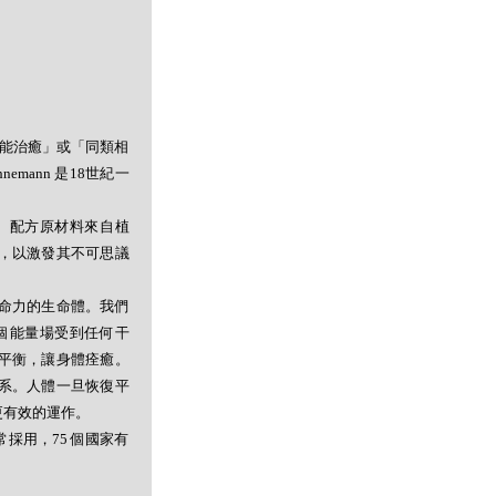
者能治癒」或「同類相
mann 是18世紀一
。配方原材料來自植
，以激發其不可思議
命力的生命體。我們
個能量場受到任何干
平衡，讓身體痊癒。
系。人體一旦恢復平
更有效的運作。
採用，75 個國家有