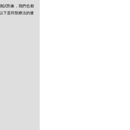
測試對象，我們也都
以下是同類療法的優
）
）