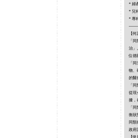
* 婦產
* 兒科
* 專科
-------
【何謂
「同
治」
位德
「同
物、
的醫
「同
從現
擾，
「同
衡狀
同類
政府
【使