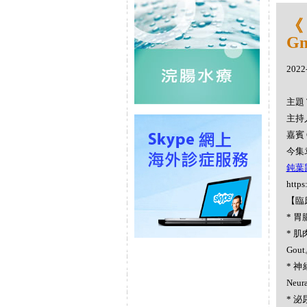
《
Gn
2022
主題 
主持人
嘉賓 
今集袁
鈍葉鼠曲
https
【臨
* 胃腸
* 肌肉
Gou
* 神經
Neur
* 泌