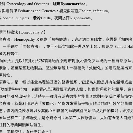
科 Gynecology and Obsterics：
經痛Dysmenorrhea
。
與遺傳學 Pediatrics and Genetics：嬰兒假霍亂Cholera, infantum。
 Special Subjects：
發冷Chills
。夜間盜汗Night-sweats。
----------------------------------------------------------------------------
同類療法 Homeopathy？】
類療法」Homeopathy 又稱為「順勢療法」，這詞源自希臘文，意思是「相同
。一手創立「同類療法」，並且不斷宣揚此一理念的山姆．哈尼曼 Samuel Hahne
國內科醫生。
類療法」是以特別方法稀釋調配的療劑來刺激人體免疫系統的一種自然療法
礦物，甚至某些動物製品。這些療劑經由一種稱為「效能化」的過程配製出來
療特性。
類療法」是一種以能量為理論基礎的醫療體系，它認為人體是具有能量場或生
代物理學中得知，表面看來呈現固體形式的人體，其實是稠密的能量場。這
都可能引發出疾病，這時另一種具有治療效能的能量形式則可使我們重新恢復
類療法」就是利用經過「效能化」的處方來重新平衡人體這精緻巧妙的能量體
態，體內的免疫系統以及其他互相影響的系統就會開始展現更佳的機能，維持
療法已有二百多年歴史，是今時今日世界第二大醫療體系。大約有五億人口經常
註冊的專業同類療法醫生。
用「同類療法」有什麽好處？】