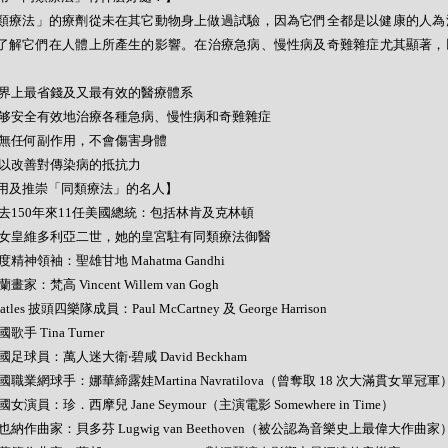
類療法」的療劑從未在其它動物身上做過試驗，因為它們全都是以健康的人為
了解它們在人體上所產生的影響。在治療急病、慢性病及奇難雜症尤其顯著，
- 世界上最省錢及又最有效的醫療體系
- 能够安全有效地治療各種急病、慢性病和奇難雜症
- 絕無任何副作用，不會傷害身體
- 可以改善對傳染病的抵抗力
用及推崇「同類療法」的名人】
- 過去150年來11任美國總統：包括林肯及克林頓
- 英女皇維多利亞二世，她的皇宮駐有同類療法御醫
 印度精神領袖：聖雄甘地 Mahatma Gandhi
荷蘭畫家：梵高 Vincent Willem van Gogh
Beatles 披頭四樂隊成員：Paul McCartney 及 George Harrison
美國歌手 Tina Turner
 英國足球員：萬人迷大衛‧碧咸 David Beckham
 美國職業網球手：娜華締露娃Martina Navratilova（曾奪取 18 次大滿貫女單冠軍
 美國女演員：珍．西摩兒 Jane Seymour（主演電影 Somewhere in Time）
 維也納作曲家：貝多芬 Lugwig van Beethoven（被公認為音樂史上最偉大作曲家