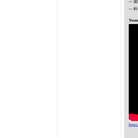
---
--
Yout
http