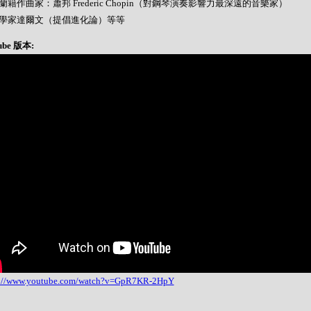
 波蘭籍作曲家：蕭邦 Frederic Chopin（對鋼琴演奏影響力最深遠的音樂家）
- 科學家達爾文（提倡進化論）等等
ube 版本:
s://www.youtube.com/watch?v=GpR7KR-2HpY