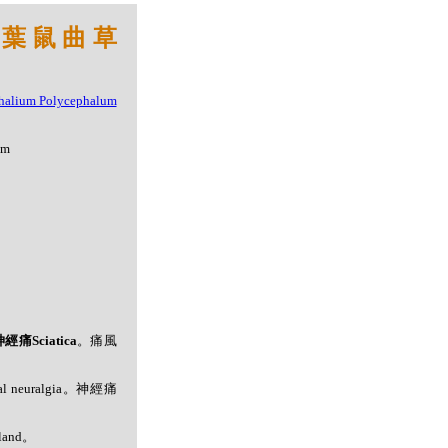
 鈍葉鼠曲草
um
。
痛Sciatica
。痛風
l neuralgia。神經痛
land。