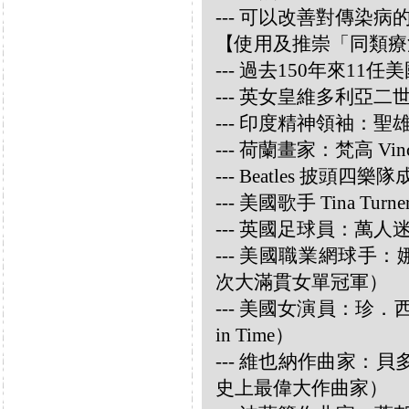
--- 可以改善對傳染病
【使用及推崇「同類療
--- 過去150年來1
--- 英女皇維多利亞
--- 印度精神領袖：聖雄甘地
--- 荷蘭畫家：梵高 Vincen
--- Beatles 披頭四樂隊成員
--- 美國歌手 Tina Turne
--- 英國足球員：萬人迷大衛
--- 美國職業網球手：娜華締
次大滿貫女單冠軍）
--- 美國女演員：珍．西摩兒
in Time）
--- 維也納作曲家：貝多芬 
史上最偉大作曲家）