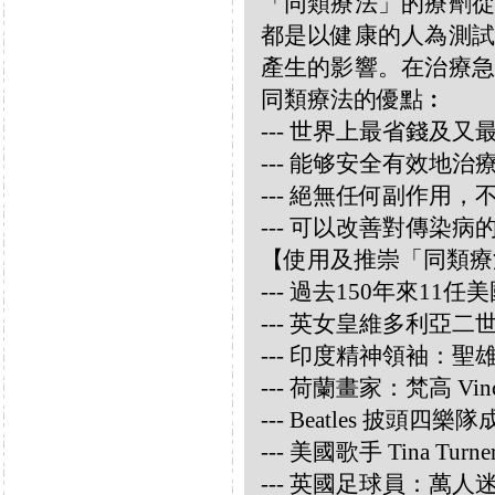
「同類療法」的療劑從
都是以健康的人為測試
產生的影響。在治療急
同類療法的優點︰
--- 世界上最省錢及
--- 能够安全有效地
--- 絕無任何副作用
--- 可以改善對傳染病
【使用及推崇「同類療
--- 過去150年來1
--- 英女皇維多利亞
--- 印度精神領袖：聖雄甘地
--- 荷蘭畫家：梵高 Vincen
--- Beatles 披頭四樂隊成員
--- 美國歌手 Tina Turne
--- 英國足球員：萬人迷大衛