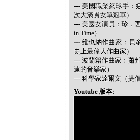
--- 美國職業網球手：娜華締
次大滿貫女單冠軍）
--- 美國女演員：珍．西摩兒
in Time）
--- 維也納作曲家：貝多芬 
史上最偉大作曲家）
--- 波蘭籍作曲家：蕭邦 
遠的音樂家）
--- 科學家達爾文（
Youtube 版本: