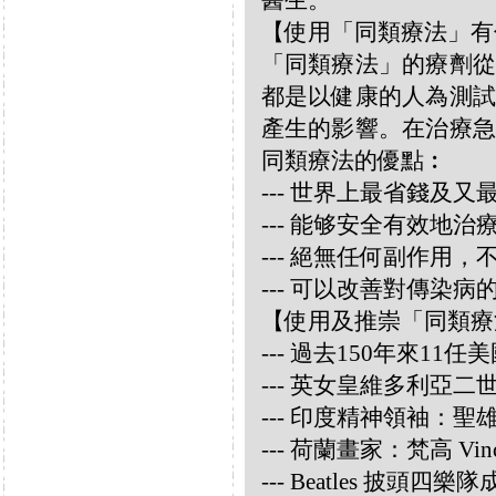
醫生。
【使用「同類療法」有
「同類療法」的療劑從
都是以健康的人為測試
產生的影響。在治療急
同類療法的優點︰
--- 世界上最省錢及
--- 能够安全有效地
--- 絕無任何副作用
--- 可以改善對傳染病
【使用及推崇「同類療
--- 過去150年來1
--- 英女皇維多利亞
--- 印度精神領袖：聖雄甘地
--- 荷蘭畫家：梵高 Vincen
--- Beatles 披頭四樂隊成員