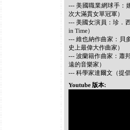
--- 美國職業網球手：娜華締
次大滿貫女單冠軍）
--- 美國女演員：珍．西摩兒
in Time）
--- 維也納作曲家：貝多芬 
史上最偉大作曲家）
--- 波蘭籍作曲家：蕭邦 
遠的音樂家）
--- 科學家達爾文（
Youtube 版本: