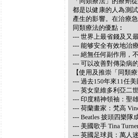
「同類療法」的療劑從
都是以健康的人為測試
產生的影響。在治療急
同類療法的優點︰
--- 世界上最省錢及
--- 能够安全有效地
--- 絕無任何副作用
--- 可以改善對傳染病
【使用及推崇「同類療
--- 過去150年來1
--- 英女皇維多利亞
--- 印度精神領袖：聖雄甘地
--- 荷蘭畫家：梵高 Vincen
--- Beatles 披頭四樂隊成員
--- 美國歌手 Tina Turne
--- 英國足球員：萬人迷大衛