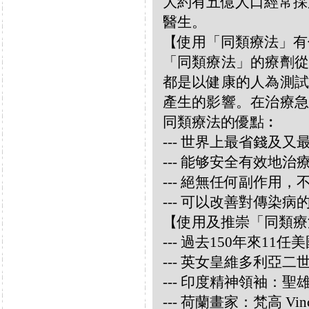
大約有五億人口經常採
醫生。
【使用「同類療法」有
「同類療法」的療劑從
都是以健康的人為測試
產生的影響。在治療急
同類療法的優點︰
--- 世界上最省錢及
--- 能够安全有效地
--- 絕無任何副作用
--- 可以改善對傳染病
【使用及推崇「同類療
--- 過去150年來1
--- 英女皇維多利亞
--- 印度精神領袖：聖雄甘地
--- 荷蘭畫家：梵高 Vincen