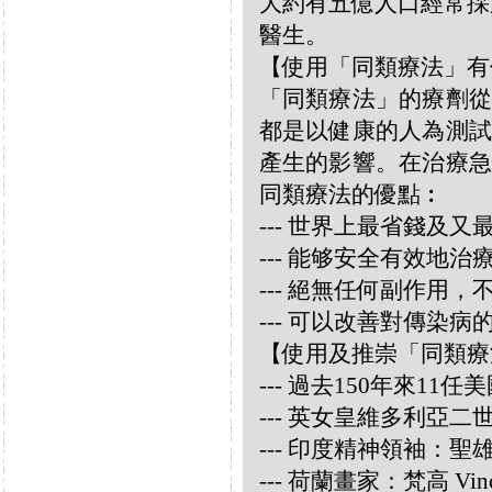
大約有五億人口經常採
醫生。
【使用「同類療法」有
「同類療法」的療劑從
都是以健康的人為測試
產生的影響。在治療急
同類療法的優點︰
--- 世界上最省錢及
--- 能够安全有效地
--- 絕無任何副作用
--- 可以改善對傳染病
【使用及推崇「同類療
--- 過去150年來1
--- 英女皇維多利亞
--- 印度精神領袖：聖雄甘地
--- 荷蘭畫家：梵高 Vincen