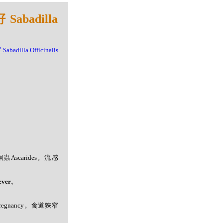
badilla
蟲Ascarides。流感
ver
。
, pregnancy。食道狹窄