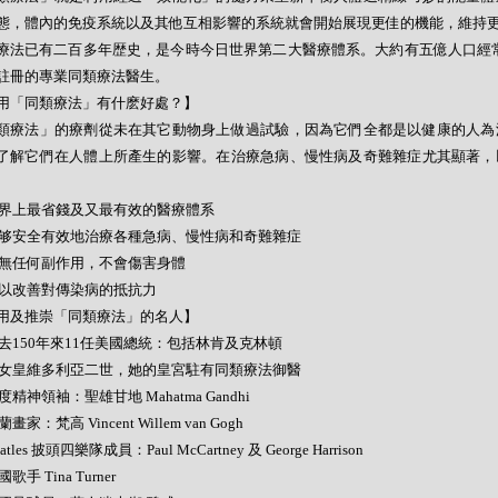
態，體內的免疫系統以及其他互相影響的系統就會開始展現更佳的機能，維持
療法已有二百多年歴史，是今時今日世界第二大醫療體系。大約有五億人口經常
註冊的專業同類療法醫生。
用「同類療法」有什麽好處？】
類療法」的療劑從未在其它動物身上做過試驗，因為它們全都是以健康的人為
了解它們在人體上所產生的影響。在治療急病、慢性病及奇難雜症尤其顯著，
- 世界上最省錢及又最有效的醫療體系
- 能够安全有效地治療各種急病、慢性病和奇難雜症
- 絕無任何副作用，不會傷害身體
- 可以改善對傳染病的抵抗力
用及推崇「同類療法」的名人】
- 過去150年來11任美國總統：包括林肯及克林頓
- 英女皇維多利亞二世，她的皇宮駐有同類療法御醫
 印度精神領袖：聖雄甘地 Mahatma Gandhi
荷蘭畫家：梵高 Vincent Willem van Gogh
Beatles 披頭四樂隊成員：Paul McCartney 及 George Harrison
美國歌手 Tina Turner