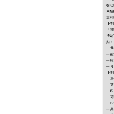
衡狀
同類
政府
【使
「同
清楚
點︰
--
--
--
--
【使
--
--
---
--- 
--- 
--- 