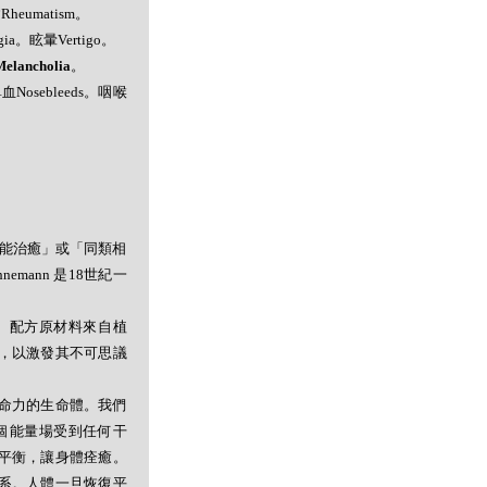
病Rheumatism。
gia。眩暈Vertigo。
lancholia
。
鼻血Nosebleeds。咽喉
者能治癒」或「同類相
mann 是18世紀一
。配方原材料來自植
，以激發其不可思議
命力的生命體。我們
個能量場受到任何干
平衡，讓身體痊癒。
系。人體一旦恢復平