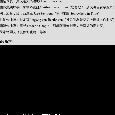
 英國足球員：萬人迷大衛‧碧咸 David Beckham
 美國職業網球手：娜華締露娃Martina Navratilova（曾奪取 18 次大滿貫女單冠軍
 美國女演員：珍．西摩兒 Jane Seymour（主演電影 Somewhere in Time）
 維也納作曲家：貝多芬 Lugwig van Beethoven（被公認為音樂史上最偉大作曲家
 波蘭籍作曲家：蕭邦 Frederic Chopin（對鋼琴演奏影響力最深遠的音樂家）
- 科學家達爾文（提倡進化論）等等
ube 版本: