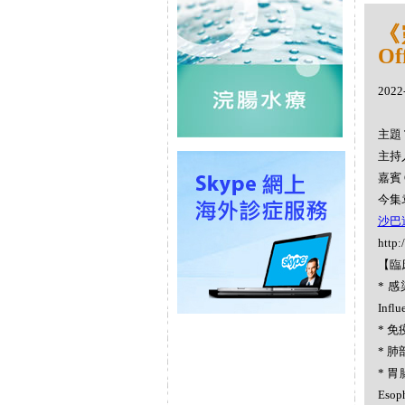
《
Off
2022
主題 
主持人
嘉賓 
今集袁
沙巴達籽
http:
【臨
* 感染
Infl
* 免疫
* 肺
* 胃
Esoph