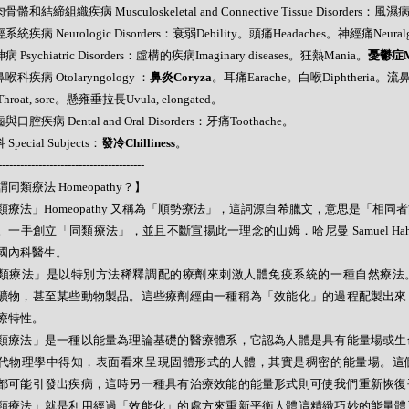
骨骼和結締組織疾病 Musculoskeletal and Connective Tissue Disorders：風濕
經系統疾病 Neurologic Disorders：衰弱Debility。頭痛Headaches。神經痛Neural
病 Psychiatric Disorders：虛構的疾病Imaginary diseases。狂熱Mania。
憂鬱症Me
鼻喉科疾病 Otolaryngology ：
鼻炎Coryza
。耳痛Earache。白喉Diphtheria。流
roat, sore。懸雍垂拉長Uvula, elongated。
與口腔疾病 Dental and Oral Disorders：牙痛Toothache。
 Special Subjects：
發冷Chilliness
。
----------------------------------------
同類療法 Homeopathy？】
類療法」Homeopathy 又稱為「順勢療法」，這詞源自希臘文，意思是「相同
。一手創立「同類療法」，並且不斷宣揚此一理念的山姆．哈尼曼 Samuel Hahne
國內科醫生。
類療法」是以特別方法稀釋調配的療劑來刺激人體免疫系統的一種自然療法
礦物，甚至某些動物製品。這些療劑經由一種稱為「效能化」的過程配製出來
療特性。
類療法」是一種以能量為理論基礎的醫療體系，它認為人體是具有能量場或生
代物理學中得知，表面看來呈現固體形式的人體，其實是稠密的能量場。這
都可能引發出疾病，這時另一種具有治療效能的能量形式則可使我們重新恢復
類療法」就是利用經過「效能化」的處方來重新平衡人體這精緻巧妙的能量體