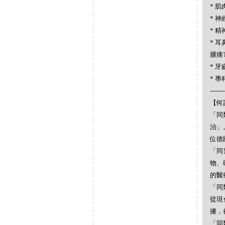
* 肌肉
* 神
* 精神
* 耳
腫痛Th
* 牙齒
* 專科
-------
【何謂
「同
治」
位德
「同
物、
的醫
「同
從現
擾，
「同