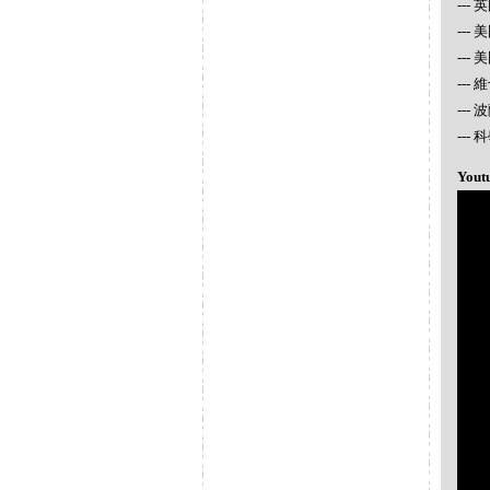
---
---
---
---
---
--
Yout