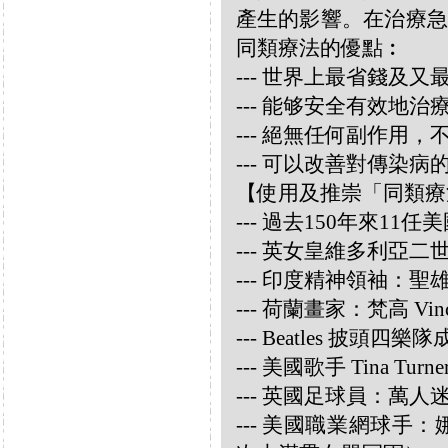
產生的影響。在治療急
同類療法的優點︰
--- 世界上最省錢及
--- 能够安全有效地
--- 絕無任何副作用
--- 可以改善對傳染病
【使用及推崇「同類療
--- 過去150年來1
--- 英女皇維多利亞
--- 印度精神領袖：聖雄甘地
--- 荷蘭畫家：梵高 Vincen
--- Beatles 披頭四樂隊成員
--- 美國歌手 Tina Turne
--- 英國足球員：萬人迷大衛
--- 美國職業網球手：娜華締