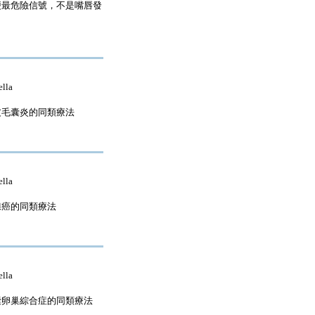
- 腦梗最危險信號，不是嘴唇發
la
- 頭皮毛囊炎的同類療法
la
 腮腺癌的同類療法
la
- 多囊卵巢綜合症的同類療法