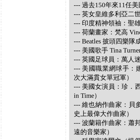
--- 過去150年來1
--- 英女皇維多利亞
--- 印度精神領袖：聖雄甘地
--- 荷蘭畫家：梵高 Vincen
--- Beatles 披頭四樂隊成員
--- 美國歌手 Tina Turne
--- 英國足球員：萬人迷大衛
--- 美國職業網球手：娜華締
次大滿貫女單冠軍）
--- 美國女演員：珍．西摩兒
in Time）
--- 維也納作曲家：貝多芬 
史上最偉大作曲家）
--- 波蘭籍作曲家：蕭邦 
遠的音樂家）