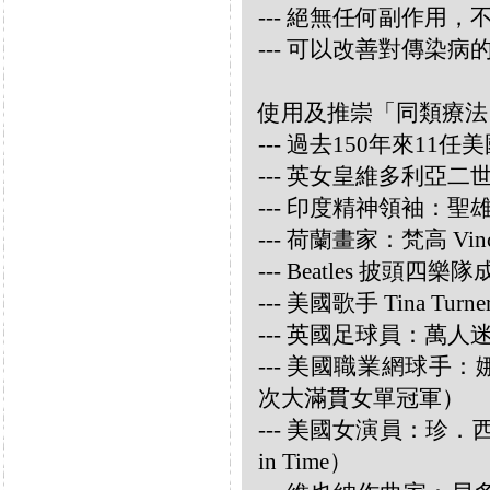
--- 絕無任何副作用
--- 可以改善對傳染病
使用及推崇「同類療法
--- 過去150年來1
--- 英女皇維多利亞
--- 印度精神領袖：聖雄甘地
--- 荷蘭畫家：梵高 Vincen
--- Beatles 披頭四樂隊成員
--- 美國歌手 Tina Turne
--- 英國足球員：萬人迷大衛
--- 美國職業網球手：娜華締
次大滿貫女單冠軍）
--- 美國女演員：珍．西摩兒
in Time）