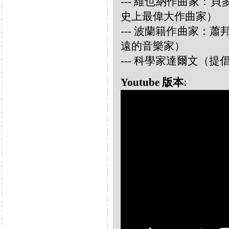
--- 維也納作曲家：貝多芬 
史上最偉大作曲家）
--- 波蘭籍作曲家：蕭邦 
遠的音樂家）
--- 科學家達爾文（
Youtube 版本: