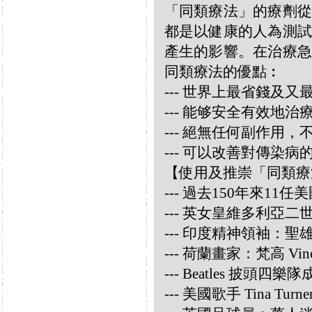
「同類療法」的療劑從
都是以健康的人為測試
產生的影響。在治療急
同類療法的優點︰
--- 世界上最省錢及
--- 能够安全有效地
--- 絕無任何副作用
--- 可以改善對傳染病
【使用及推崇「同類療
--- 過去150年來1
--- 英女皇維多利亞
--- 印度精神領袖：聖雄甘地
--- 荷蘭畫家：梵高 Vincen
--- Beatles 披頭四樂隊成員
--- 美國歌手 Tina Turne