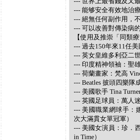
--- 世界上最省錢及
--- 能够安全有效地
--- 絕無任何副作用
--- 可以改善對傳染病
【使用及推崇「同類療
--- 過去150年來1
--- 英女皇維多利亞
--- 印度精神領袖：聖雄甘地
--- 荷蘭畫家：梵高 Vincen
--- Beatles 披頭四樂隊成員
--- 美國歌手 Tina Turne
--- 英國足球員：萬人迷大衛
--- 美國職業網球手：娜華締
次大滿貫女單冠軍）
--- 美國女演員：珍．西摩兒
in Time）