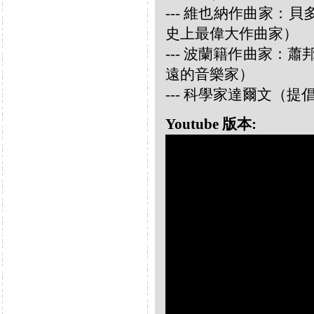
--- 維也納作曲家：貝多芬 
史上最偉大作曲家）
--- 波蘭籍作曲家：蕭邦 
遠的音樂家）
--- 科學家達爾文（
Youtube 版本: