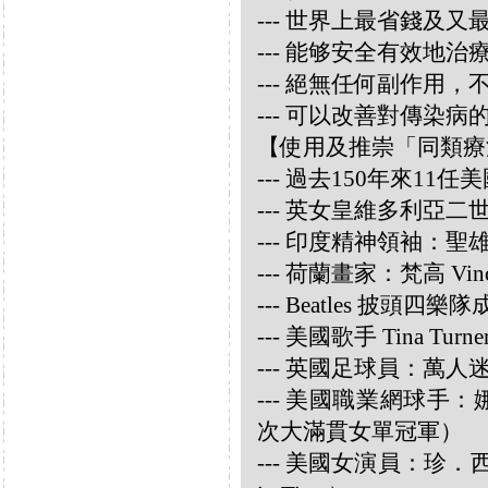
--- 世界上最省錢及
--- 能够安全有效地
--- 絕無任何副作用
--- 可以改善對傳染病
【使用及推崇「同類療
--- 過去150年來1
--- 英女皇維多利亞
--- 印度精神領袖：聖雄甘地
--- 荷蘭畫家：梵高 Vincen
--- Beatles 披頭四樂隊成員
--- 美國歌手 Tina Turne
--- 英國足球員：萬人迷大衛
--- 美國職業網球手：娜華締
次大滿貫女單冠軍）
--- 美國女演員：珍．西摩兒