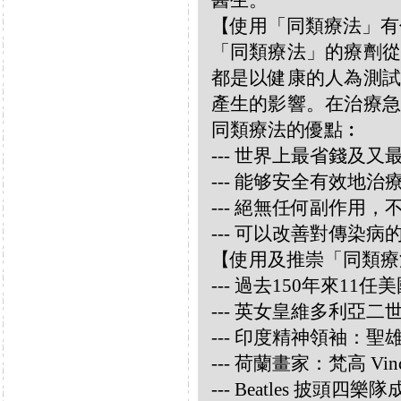
醫生。
【使用「同類療法」有
「同類療法」的療劑從
都是以健康的人為測試
產生的影響。在治療急
同類療法的優點︰
--- 世界上最省錢及
--- 能够安全有效地
--- 絕無任何副作用
--- 可以改善對傳染病
【使用及推崇「同類療
--- 過去150年來1
--- 英女皇維多利亞
--- 印度精神領袖：聖雄甘地
--- 荷蘭畫家：梵高 Vincen
--- Beatles 披頭四樂隊成員