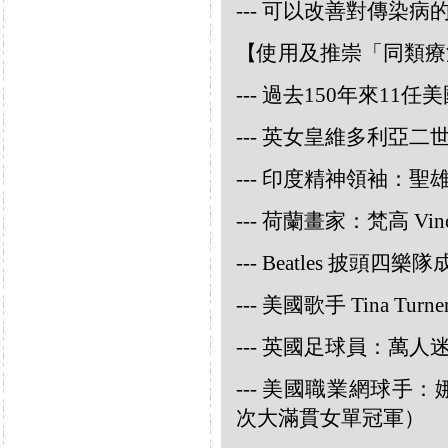
--- 可以改善對傳染病
【使用及推崇「同類療
--- 過去150年來1
--- 英女皇維多利亞
--- 印度精神領袖：聖雄甘地
--- 荷蘭畫家：梵高 Vincen
--- Beatles 披頭四樂隊成員
--- 美國歌手 Tina Turne
--- 英國足球員：萬人迷大衛
--- 美國職業網球手：娜華締
次大滿貫女單冠軍）