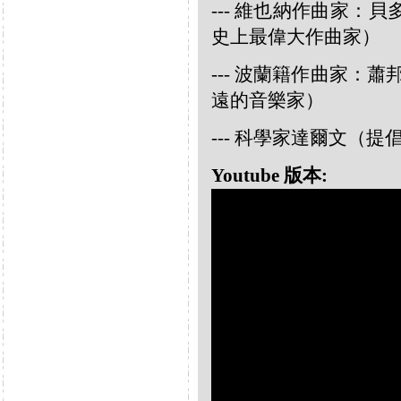
--- 維也納作曲家：貝多芬 
史上最偉大作曲家）
--- 波蘭籍作曲家：蕭邦 
遠的音樂家）
--- 科學家達爾文（
Youtube 版本: