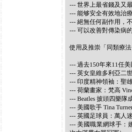
--- 世界上最省錢及
--- 能够安全有效地
--- 絕無任何副作用
--- 可以改善對傳染病
使用及推崇「同類療法
--- 過去150年來1
--- 英女皇維多利亞
--- 印度精神領袖：聖雄甘地
--- 荷蘭畫家：梵高 Vincen
--- Beatles 披頭四樂隊成員
--- 美國歌手 Tina Turne
--- 英國足球員：萬人迷大衛
--- 美國職業網球手：娜華締