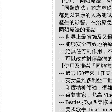
【使用「同類療法」有
「同類療法」的療劑從
都是以健康的人為測試
產生的影響。在治療急
同類療法的優點︰
--- 世界上最省錢及
--- 能够安全有效地
--- 絕無任何副作用
--- 可以改善對傳染病
【使用及推崇「同類療
--- 過去150年來1
--- 英女皇維多利亞
--- 印度精神領袖：聖雄甘地
--- 荷蘭畫家：梵高 Vincen
--- Beatles 披頭四樂隊成員
--- 美國歌手 Tina Turne