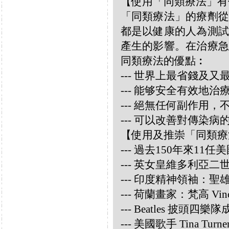
【使用「同類療法」有
「同類療法」的療劑從
都是以健康的人為測試
產生的影響。在治療急
同類療法的優點︰
--- 世界上最省錢及
--- 能够安全有效地
--- 絕無任何副作用
--- 可以改善對傳染病
【使用及推崇「同類療
--- 過去150年來1
--- 英女皇維多利亞
--- 印度精神領袖：聖雄甘地
--- 荷蘭畫家：梵高 Vincen
--- Beatles 披頭四樂隊成員
--- 美國歌手 Tina Turne