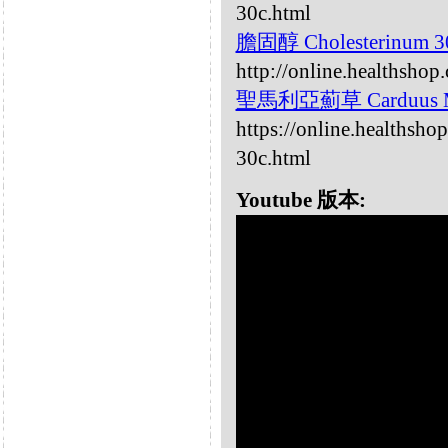
30c.html
膽固醇 Cholesterinum 
http://online.healthshop
聖馬利亞薊草 Carduus Ma
https://online.healthsho
30c.html
Youtube 版本: