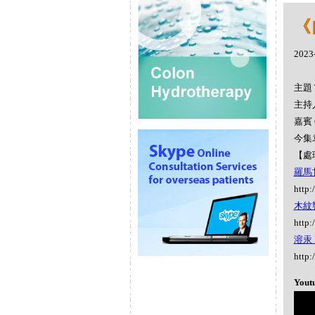
《
2023
主題 
主持人
嘉賓 
今集
【處
羅馬甘
http:
木紋響尾
http:
溶汞 M
http:
Yout