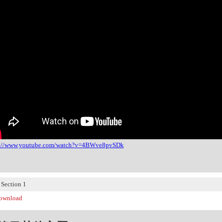
s://www.youtube.com/watch?v=4BWve8pvSDk
ection 1
wnload