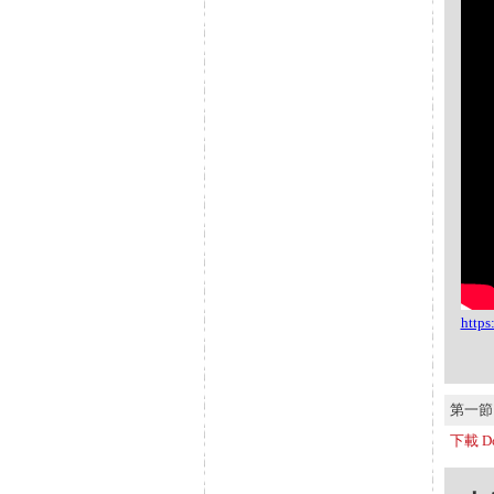
http
第一節 S
下載 Do