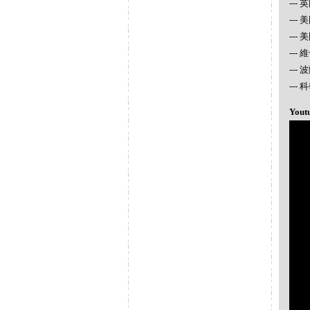
---
---
---
---
---
--
Yout