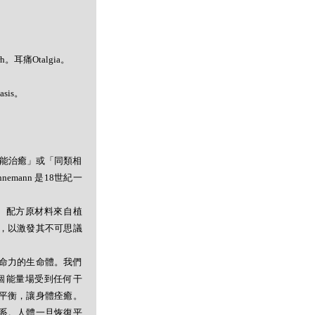
rh。耳痛Otalgia。
asis。
者能治癒」或「同類相
mann 是18世紀一
。配方原材料來自植
，以激發其不可思議
命力的生命體。我們
個能量場受到任何干
平衡，讓身體痊癒。
系。人體一旦恢復平