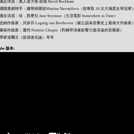
 英國足球員：萬人迷大衛‧碧咸 David Beckham
 美國職業網球手：娜華締露娃Martina Navratilova（曾奪取 18 次大滿貫女單冠軍
 美國女演員：珍．西摩兒 Jane Seymour（主演電影 Somewhere in Time）
 維也納作曲家：貝多芬 Lugwig van Beethoven（被公認為音樂史上最偉大作曲家
 波蘭籍作曲家：蕭邦 Frederic Chopin（對鋼琴演奏影響力最深遠的音樂家）
- 科學家達爾文（提倡進化論）等等
ube 版本: