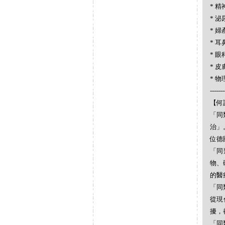
* 精神
* 泌尿
* 婦產
* 耳
* 眼科
* 皮膚
* 物理
-------
【何謂
「同
治」
位德
「同
物、
的醫
「同
從現
擾，
「同