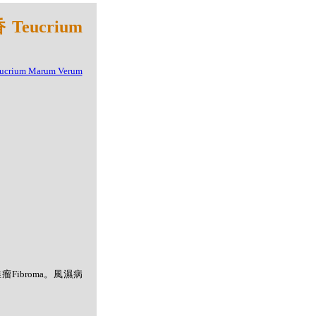
eucrium
：纖維瘤Fibroma。風濕病