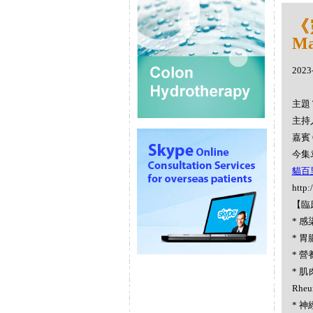
《
Ma
2023
主題 
主持人
嘉賓 
今集袁
貓百里香
http:
【臨
* 感染
* 胃腸
* 營養
* 肌
Rheu
* 神經