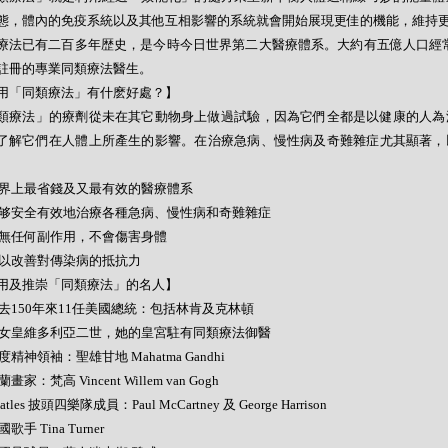
態，體內的免疫系統以及其他互相影響的系統就會開始展現更佳的機能，維持
療法已有二百多年歴史，是今時今日世界第二大醫療體系。大約有五億人口經常
註冊的專業同類療法醫生。
用「同類療法」有什麽好處？】
類療法」的療劑從未在其它動物身上做過試驗，因為它們全都是以健康的人為
了解它們在人體上所產生的影響。在治療急病、慢性病及奇難雜症尤其顯著，
- 世界上最省錢及又最有效的醫療體系
- 能够安全有效地治療各種急病、慢性病和奇難雜症
- 絕無任何副作用，不會傷害身體
- 可以改善對傳染病的抵抗力
用及推崇「同類療法」的名人】
- 過去150年來11任美國總統：包括林肯及克林頓
- 英女皇維多利亞二世，她的皇宮駐有同類療法御醫
 印度精神領袖：聖雄甘地 Mahatma Gandhi
荷蘭畫家：梵高 Vincent Willem van Gogh
Beatles 披頭四樂隊成員：Paul McCartney 及 George Harrison
美國歌手 Tina Turner