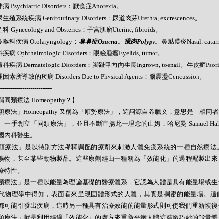
病 Psychiatric Disorders：厭食症Anorexia。
生殖系統疾病 Genitourinary Disorders：尿道肉芽Urethra, excrescences。
科 Gynecology and Obsterics：子宮肌瘤Uterine, fibroids。
鼻喉科疾病 Otolaryngology：
臭鼻症Ozaena。瘜肉Polyps
。鼻黏膜炎Nasal, catar
疾病 Ophthalmologic Disorders：眼瞼腫瘤Eyelids, tumor。
科疾病 Dermatologic Disorders：腳趾甲向內生長Ingrown, toenail。牛皮癬Psori
因素所導致的疾病 Disorders Due to Physical Agents：腦震盪Concussion。
---------------------------
同類療法 Homeopathy？】
類療法」Homeopathy 又稱為「順勢療法」，這詞源自希臘文，意思是「相同
。一手創立「同類療法」，並且不斷宣揚此一理念的山姆．哈尼曼 Samuel Hahne
國內科醫生。
類療法」是以特別方法稀釋調配的療劑來刺激人體免疫系統的一種自然療法
礦物，甚至某些動物製品。這些療劑經由一種稱為「效能化」的過程配製出來
療特性。
類療法」是一種以能量為理論基礎的醫療體系，它認為人體是具有能量場或生
代物理學中得知，表面看來呈現固體形式的人體，其實是稠密的能量場。這
都可能引發出疾病，這時另一種具有治療效能的能量形式則可使我們重新恢復
類療法」就是利用經過「效能化」的處方來重新平衡人體這精緻巧妙的能量體