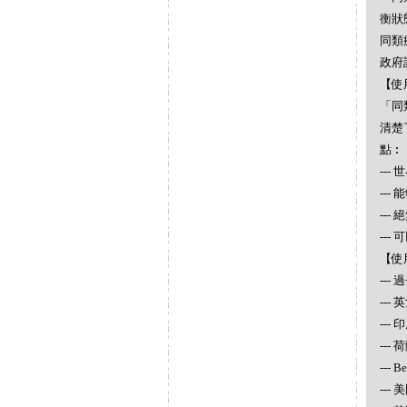
衡狀
同類
政府
【使
「同
清楚
點︰
--
--
--
--
【使
--
--
---
--- 
--- 
--- 