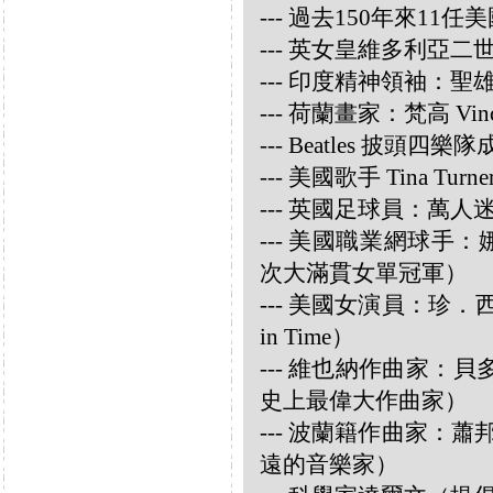
--- 過去150年來1
--- 英女皇維多利亞
--- 印度精神領袖：聖雄甘地
--- 荷蘭畫家：梵高 Vincen
--- Beatles 披頭四樂隊成員
--- 美國歌手 Tina Turne
--- 英國足球員：萬人迷大衛
--- 美國職業網球手：娜華締
次大滿貫女單冠軍）
--- 美國女演員：珍．西摩兒
in Time）
--- 維也納作曲家：貝多芬 
史上最偉大作曲家）
--- 波蘭籍作曲家：蕭邦 
遠的音樂家）