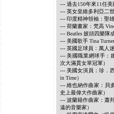
--- 過去150年來1
--- 英女皇維多利亞
--- 印度精神領袖：聖雄甘地
--- 荷蘭畫家：梵高 Vincen
--- Beatles 披頭四樂隊成員
--- 美國歌手 Tina Turne
--- 英國足球員：萬人迷大衛
--- 美國職業網球手：娜華締
次大滿貫女單冠軍）
--- 美國女演員：珍．西摩兒
in Time）
--- 維也納作曲家：貝多芬 
史上最偉大作曲家）
--- 波蘭籍作曲家：蕭邦 
遠的音樂家）