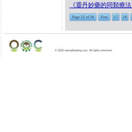
《靈丹妙藥的同類療法》- EP
Page 22 of 30
First
17
18
© 2024 naturalhealing.com. All rights reserved.