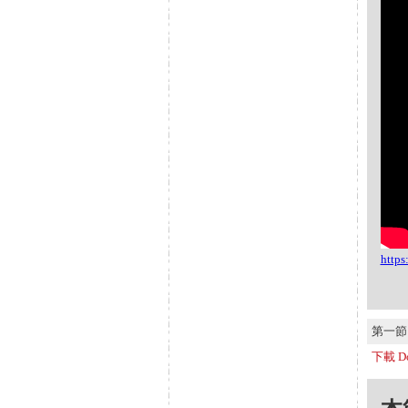
http
第一節 S
下載 Do