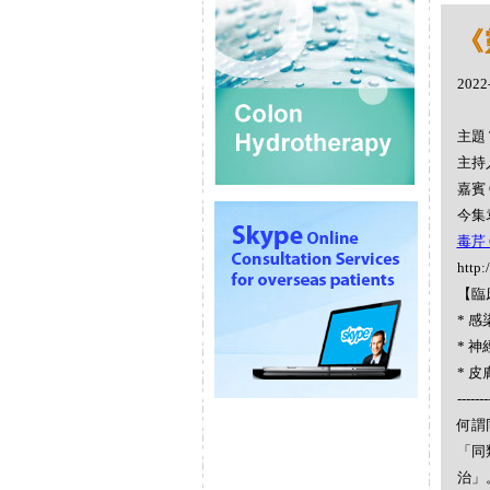
《靈
2022
主題 
主持人
嘉賓 
今集袁
毒芹 C
http:
【臨
* 
* 
* 
-------
何謂同
「同
治」