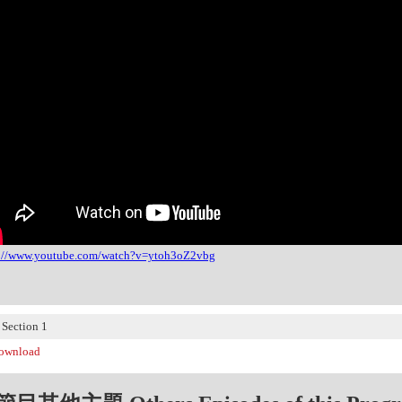
s://www.youtube.com/watch?v=ytoh3oZ2vbg
ection 1
wnload