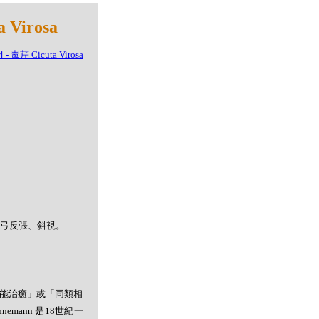
Virosa
角弓反張、斜視。
者能治癒」或「同類相
mann 是18世紀一