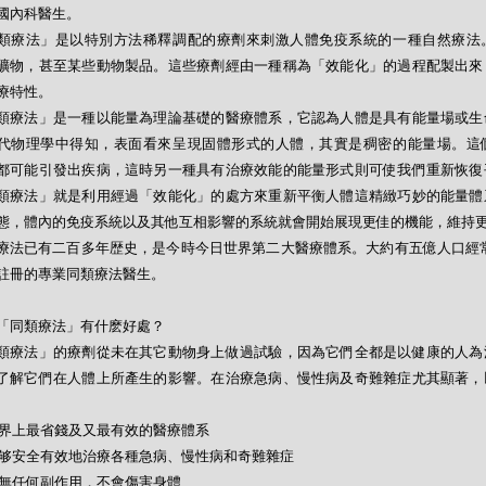
國內科醫生。
類療法」是以特別方法稀釋調配的療劑來刺激人體免疫系統的一種自然療法
礦物，甚至某些動物製品。這些療劑經由一種稱為「效能化」的過程配製出來
療特性。
類療法」是一種以能量為理論基礎的醫療體系，它認為人體是具有能量場或生
代物理學中得知，表面看來呈現固體形式的人體，其實是稠密的能量場。這
都可能引發出疾病，這時另一種具有治療效能的能量形式則可使我們重新恢復
類療法」就是利用經過「效能化」的處方來重新平衡人體這精緻巧妙的能量體
態，體內的免疫系統以及其他互相影響的系統就會開始展現更佳的機能，維持
療法已有二百多年歴史，是今時今日世界第二大醫療體系。大約有五億人口經常
註冊的專業同類療法醫生。
「同類療法」有什麽好處？
類療法」的療劑從未在其它動物身上做過試驗，因為它們全都是以健康的人為
了解它們在人體上所產生的影響。在治療急病、慢性病及奇難雜症尤其顯著，
- 世界上最省錢及又最有效的醫療體系
- 能够安全有效地治療各種急病、慢性病和奇難雜症
- 絕無任何副作用，不會傷害身體