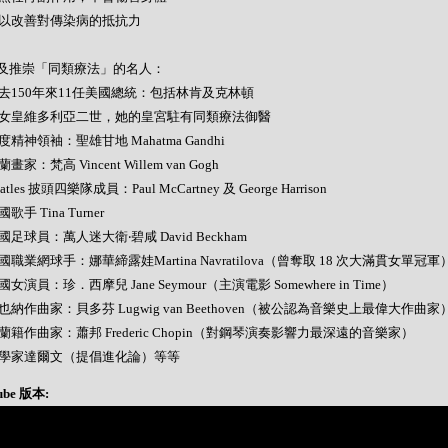
- 可以改善對傳染病的抵抗力
及推崇「同類療法」的名人：
- 過去150年來11任美國總統：包括林肯及克林頓
- 英女皇維多利亞二世，她的皇宮駐有同類療法御醫
 印度精神領袖：聖雄甘地 Mahatma Gandhi
荷蘭畫家：梵高 Vincent Willem van Gogh
Beatles 披頭四樂隊成員：Paul McCartney 及 George Harrison
美國歌手 Tina Turner
 英國足球員：萬人迷大衛‧碧咸 David Beckham
 美國職業網球手：娜華締露娃Martina Navratilova（曾奪取 18 次大滿貫女單冠軍
 美國女演員：珍．西摩兒 Jane Seymour（主演電影 Somewhere in Time）
 維也納作曲家：貝多芬 Lugwig van Beethoven（被公認為音樂史上最偉大作曲家
 波蘭籍作曲家：蕭邦 Frederic Chopin（對鋼琴演奏影響力最深遠的音樂家）
- 科學家達爾文（提倡進化論）等等
ube 版本: