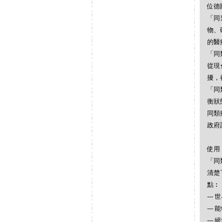
位德
「同
物、
的醫
「同
從現
擾，
「同
衡狀
同類
政府
使用
「同
清楚
點︰
--
--
--