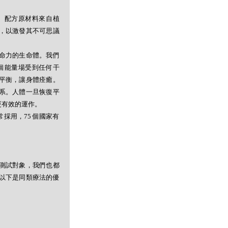
。配方原材料來自植
，以激發其不可思議
命力的生命體。我們
個能量場受到任何干
平衡，讓身體痊癒。
系。人體一旦恢復平
更有效的運作。
採用，75 個國家有
測試對象，我們也都
以下是同類療法的優