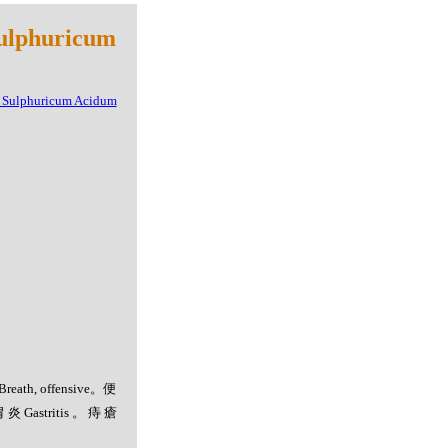
huricum
th, offensive。便
胃炎Gastritis。痔瘡