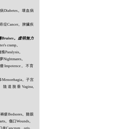
糖尿病Diabetes。壞血病
癌症Cancer。脾臟疾
Bruises。虛弱無力
's cramp。
瘓Paralysis。
夢Nightmares。
陽痿Impotence。不育
Menorrhagia。子宫
se。陰道脫垂Vagina,
。褥瘡Bedsores。雞眼
疣Warts。傷口Wounds。
Cancrum，oris。