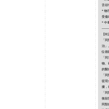
舌頭發
* 物理
受傷In
* 中毒
-------
【何謂
「同
治」
位德
「同
物、
的醫
「同
從現
擾，
「同
衡狀
同類