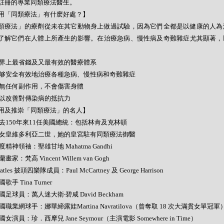
註冊的專業同類療法醫生。
用「同類療法」有什麽好處？】
類療法」的療劑從未在其它動物身上做過試驗，因為它們全都是以健康的人為
了解它們在人體上所產生的影響。在治療急病、慢性病及奇難雜症尤其顯著，
- 世界上最省錢及又最有效的醫療體系
- 能够安全有效地治療各種急病、慢性病和奇難雜症
- 絕無任何副作用，不會傷害身體
- 可以改善對傳染病的抵抗力
用及推崇「同類療法」的名人】
- 過去150年來11任美國總統：包括林肯及克林頓
- 英女皇維多利亞二世，她的皇宮駐有同類療法御醫
 印度精神領袖：聖雄甘地 Mahatma Gandhi
荷蘭畫家：梵高 Vincent Willem van Gogh
Beatles 披頭四樂隊成員：Paul McCartney 及 George Harrison
美國歌手 Tina Turner
 英國足球員：萬人迷大衛‧碧咸 David Beckham
 美國職業網球手：娜華締露娃Martina Navratilova（曾奪取 18 次大滿貫女單冠軍
 美國女演員：珍．西摩兒 Jane Seymour（主演電影 Somewhere in Time）