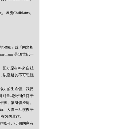
g。凍瘡Chilblains。
者能治癒」或「同類相
mann 是18世紀一
。配方原材料來自植
，以激發其不可思議
命力的生命體。我們
個能量場受到任何干
平衡，讓身體痊癒。
系。人體一旦恢復平
更有效的運作。
採用，75 個國家有