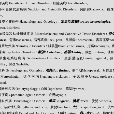
疾病 Hepatic and Biliary Disorders：肝臟疾病Liver disorders。
養和新陳代謝疾病 Nutrition and Metabolic Disorders：惡病質Cachexia。
vy。
液學和腫瘤學 Hematology and Oncology：
出血性紫癜Purpura hemorrhagica
。
een, disorders。
骨骼和結締組織疾病 Musculoskeletal and Connective Tissue Disorders：
瘀傷
ness
。背痛Backaches。背部疼痛Back, pain。風濕病Rheumatism。書寫痙攣Writer
系統疾病 Neurologic Disorders：腦震盪Brain, concussions。打嗝Hiccoughs。癱
病 Psychiatric Disorders：
酗酒Alcoholism。虛弱Debility
。激怒Irritation。發噩
尿生殖系統疾病 Genitourinary Disorders：腹股溝疝氣Hernia, inguinal。
rtility。腎炎Nephritis。
科 Gynecology and Obsterics：
潮熱Hot, flushes
。更年期Menopausal。月經過多
etrorrhagia。懷孕疾病Pregnancy, sickness。子宮脫垂Uterus, prolap
apsed。
鼻喉科疾病 Otolaryngology：白喉Diphtheria。膿漏Pyorrhea。
疾病 Ophthalmologic Disorders：近視Myopia。
科疾病 Dermatologic Disorders：
壞疽Gangrene。潰瘍Ulcers
。脫髮Alopecia
s。結節性紅斑Erythema nodosum。脫髮Hair, loss。大汗Perspiration, great。
與口腔疾病 Dental and Oral Disorders：
口瘡Aphthae。鵝口瘡Thrush
。壞疽性口炎