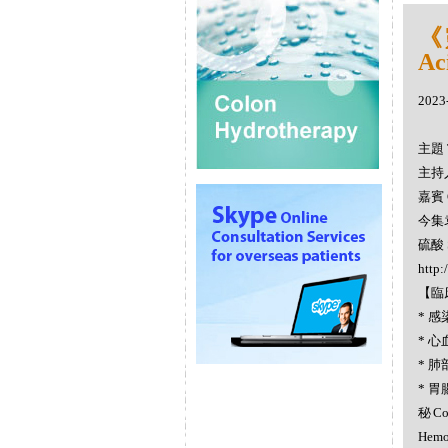
《
Ac
2023
主題 
主持人
嘉賓 
今集袁
硫酸 S
http:
【臨
* 感染
* 心血
* 肺部
* 胃腸
秘Co
Hemo