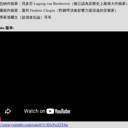
 維也納作曲家：貝多芬 Lugwig van Beethoven（被公認為音樂史上最偉大作曲家
 波蘭籍作曲家：蕭邦 Frederic Chopin（對鋼琴演奏影響力最深遠的音樂家）
- 科學家達爾文（提倡進化論）等等
ube 版本:
s://www.youtube.com/watch?v=ElvFw22YJsc