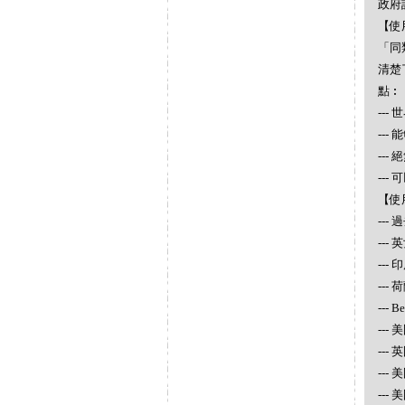
政府
【使
「同
清楚
點︰
--
--
--
--
【使
--
--
---
--- 
--- 
--- 
---
---
---