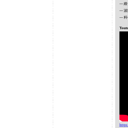
---
---
--
Yout
http