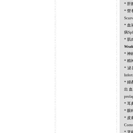
* 肝膽
* 營
Scur
* 血
病Spl
* 肌肉
Weak
* 神經
* 精神
* 泌
Infe
* 婦產
出血M
prol
* 耳
* 眼科
* 皮膚
Corn
* 牙齒