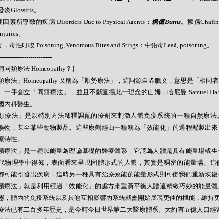
炎Glossitis。
因素所導致的疾病 Disorders Due to Physical Agents：
燒傷Burns
。擦傷Chafin
juries。
，毒性叮咬 Poisoning, Venomous Bites and Stings：中鉛毒Lead, poisoning。
---------------------------
同類療法 Homeopathy？】
類療法」Homeopathy 又稱為「順勢療法」，這詞源自希臘文，意思是「相同
。一手創立「同類療法」，並且不斷宣揚此一理念的山姆．哈尼曼 Samuel Hahne
國內科醫生。
類療法」是以特別方法稀釋調配的療劑來刺激人體免疫系統的一種自然療法
礦物，甚至某些動物製品。這些療劑經由一種稱為「效能化」的過程配製出來
療特性。
類療法」是一種以能量為理論基礎的醫療體系，它認為人體是具有能量場或生
代物理學中得知，表面看來呈現固體形式的人體，其實是稠密的能量場。這
都可能引發出疾病，這時另一種具有治療效能的能量形式則可使我們重新恢復
類療法」就是利用經過「效能化」的處方來重新平衡人體這精緻巧妙的能量體
態，體內的免疫系統以及其他互相影響的系統就會開始展現更佳的機能，維持
療法已有二百多年歴史，是今時今日世界第二大醫療體系。大約有五億人口經常