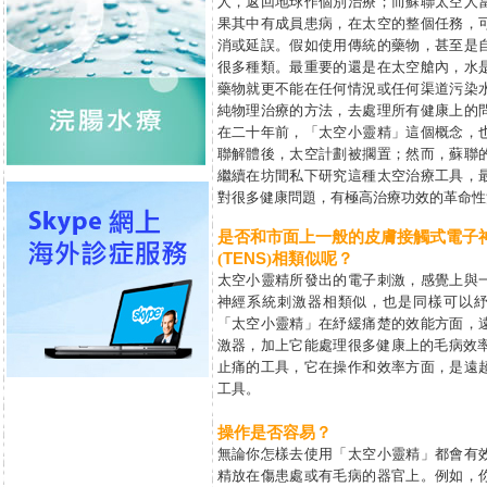
人，返回地球作個別治療；而蘇聯太空人
果其中有成員患病，在太空的整個任務，
消或延誤。假如使用傳統的藥物，甚至是
很多種類。最重要的還是在太空艙內，水
藥物就更不能在任何情況或任何渠道污染
純物理治療的方法，去處理所有健康上的
在二十年前，「太空小靈精」這個概念，
聯解體後，太空計劃被擱置；然而，蘇聯
繼續在坊間私下研究這種太空治療工具，
對很多健康問題，有極高治療功效的革命性
是否和市面上一般的皮膚接觸式電子
TENS
(
)相類似呢？
太空小靈精所發出的電子刺激，感覺上與
神經系統刺激器相類似，也是同樣可以
「太空小靈精」在紓緩痛楚的效能方面，
激器，加上它能處理很多健康上的毛病效率
止痛的工具，它在操作和效率方面，是遠
工具。
操作是否容易？
無論你怎樣去使用「太空小靈精」都會有
精放在傷患處或有毛病的器官上。例如，