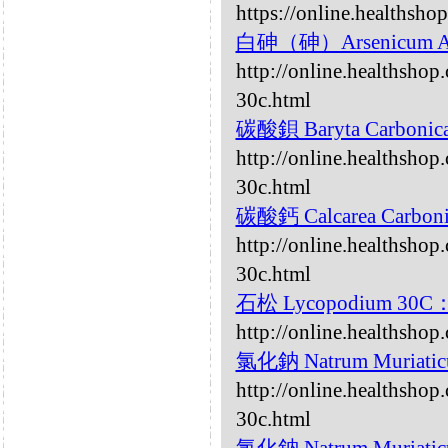
https://online.healthsho
白砷（砷）Arsenicum A
http://online.healthsho
30c.html
碳酸鋇 Baryta Carbonic
http://online.healthshop
30c.html
碳酸鈣 Calcarea Carbon
http://online.healthshop
30c.html
石松 Lycopodium 30C
http://online.healthsho
氯化鈉 Natrum Muriati
http://online.healthsho
30c.html