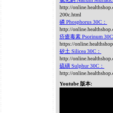
氯化鈉 Natrum Muriati
http://online.healthsho
200c.html
磷 Phosphorus 30C：
http://online.healthsho
疥瘡毒素 Psorinum 30
https://online.healthsh
矽土 Silicea 30C：
http://online.healthshop
硫磺 Sulphur 30C：
http://online.healthshop
Youtube 版本: