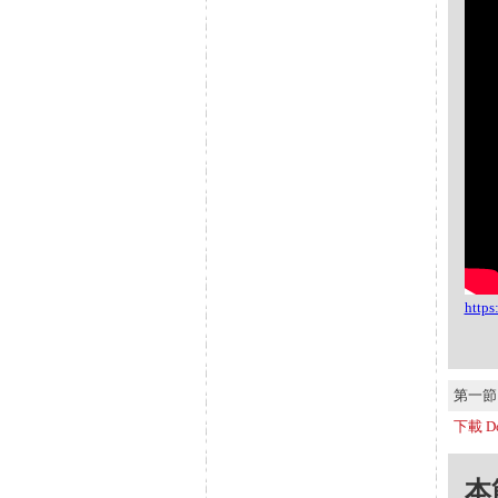
http
第一節 S
下載 Do
本節