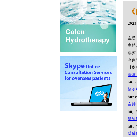
《
2023
主題 
主持人
嘉賓 
今集
【處
青蒿 A
https
龍涎香 
https
白砷（
http:
碳酸鋇 
http:
碳酸鈣 