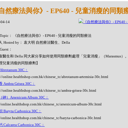
自然療法與你》- EP640 - 兒童消瘦的同類
-04-14
Topic： 《自然療法與你》- EP640 - 兒童消瘦的同類療法
 Hosted by： 袁大明 自然療法醫生、Della
Guest：
袁醫生和 Della 同大家分享如何使用同類療劑處理「兒童消瘦」（Marasmus）
理兒童消瘦的同類療劑】
brotanum 30C：
://online.healthshop.com.hk/chinese_tc/abrotanum-artemisia-30c.html
Ambra Grisea 30C：
://online.healthshop.com.hk/chinese_tc/ambra-grisea-30c.html
砷）Arsenicum Album 30C：
//online.healthshop.com.hk/chinese_tc/arsenicum-album-30c.html
Baryta Carbonica 30C：
//online.healthshop.com.hk/chinese_tc/baryta-carbonica-30c.html
Calcarea Carbonica 30C：