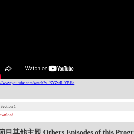
s://www.youtube.com/watch?v=KYZwII_YBHo
ection 1
wnload
目其他主題 Others Episodes of this Prog