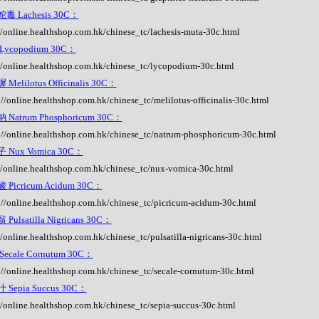
毒 Lachesis 30C：
//online.healthshop.com.hk/chinese_tc/lachesis-muta-30c.html
ycopodium 30C：
//online.healthshop.com.hk/chinese_tc/lycopodium-30c.html
Melilotus Officinalis 30C：
://online.healthshop.com.hk/chinese_tc/melilotus-officinalis-30c.html
Natrum Phosphoricum 30C：
://online.healthshop.com.hk/chinese_tc/natrum-phosphoricum-30c.html
 Nux Vomica 30C：
//online.healthshop.com.hk/chinese_tc/nux-vomica-30c.html
Picricum Acidum 30C：
://online.healthshop.com.hk/chinese_tc/picricum-acidum-30c.html
Pulsatilla Nigricans 30C：
//online.healthshop.com.hk/chinese_tc/pulsatilla-nigricans-30c.html
ecale Cornutum 30C：
://online.healthshop.com.hk/chinese_tc/secale-cornutum-30c.html
Sepia Succus 30C：
//online.healthshop.com.hk/chinese_tc/sepia-succus-30c.html