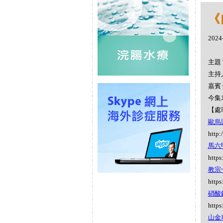
《
2024
主題 
主持人
嘉賓 
今集袁
【處
歐烏頭 
http:
馬六甲豆
https
教宗十
https
硝酸銀 
https
山金車 