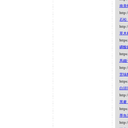
南美蛇
http:
石松 L
http:
草木樨 
https
磷酸鈉 
https
馬錢子
http:
苦味酸 
https
白頭翁 
http:
黑麥 S
https
墨魚汁 
http: