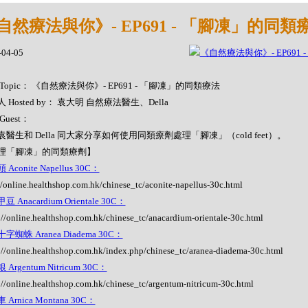
自然療法與你》- EP691 - 「腳凍」的同類
-04-05
Topic： 《自然療法與你》- EP691 - 「腳凍」的同類療法
 Hosted by： 袁大明 自然療法醫生、Della
Guest：
醫生和 Della 同大家分享如何使用同類療劑處理「腳凍」（cold feet）。
理「腳凍」的同類療劑】
Aconite Napellus 30C：
//online.healthshop.com.hk/chinese_tc/aconite-napellus-30c.html
 Anacardium Orientale 30C：
://online.healthshop.com.hk/chinese_tc/anacardium-orientale-30c.html
字蜘蛛 Aranea Diadema 30C：
://online.healthshop.com.hk/index.php/chinese_tc/aranea-diadema-30c.html
Argentum Nitricum 30C：
://online.healthshop.com.hk/chinese_tc/argentum-nitricum-30c.html
Arnica Montana 30C：