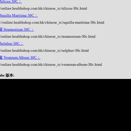
ilicea 30C：
//online.healthshop.com.hk/chinese_tc/silicea-30c.html
quilla Maritima 30C：
://online.healthshop.com.hk/chinese_tc/squilla-maritima-30c.html
 Stramonium 30C：
//online.healthshop.com.hk/chinese_tc/stramonium-30c.html
ulphur 30C：
//online.healthshop.com.hk/chinese_tc/sulphur-30c.html
Veratrum Album 30C：
//online.healthshop.com.hk/chinese_tc/veratrum-album-30c.html
ube 版本: