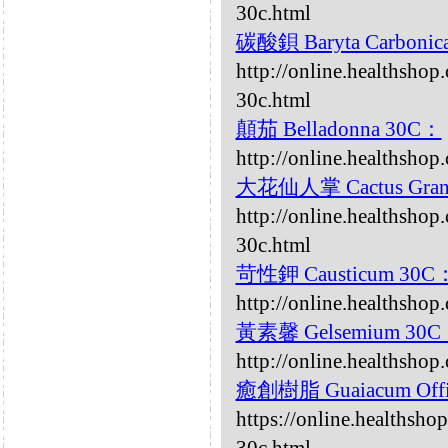
30c.html
碳酸鋇 Baryta Carbonic
http://online.healthshop
30c.html
顛茄 Belladonna 30C：
http://online.healthsho
大花仙人掌 Cactus Grand
http://online.healthshop
30c.html
苛性鉀 Causticum 30C
http://online.healthshop
黃素馨 Gelsemium 30
http://online.healthsho
癒創樹脂 Guaiacum Offi
https://online.healthsho