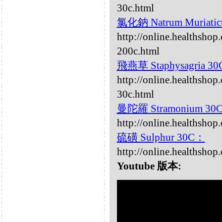
30c.html
氯化鈉 Natrum Muriati
http://online.healthsho
200c.html
飛燕草 Staphysagria 3
http://online.healthshop
30c.html
曼陀羅 Stramonium 30
http://online.healthsho
硫磺 Sulphur 30C：
http://online.healthshop
Youtube 版本: