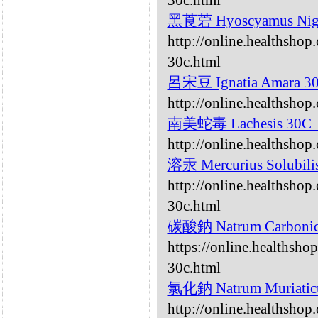
30c.html
黑莨菪 Hyoscyamus Nig
http://online.healthsho
30c.html
呂宋豆 Ignatia Amara 
http://online.healthshop
南美蛇毒 Lachesis 30C
http://online.healthshop
溶汞 Mercurius Solubil
http://online.healthshop
30c.html
碳酸鈉 Natrum Carboni
https://online.healthsh
30c.html
氯化鈉 Natrum Muriati
http://online.healthsho