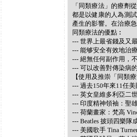
「同類療法」的療劑從
都是以健康的人為測試
產生的影響。在治療急
同類療法的優點︰
--- 世界上最省錢及
--- 能够安全有效地
--- 絕無任何副作用
--- 可以改善對傳染病
【使用及推崇「同類療
--- 過去150年來1
--- 英女皇維多利亞
--- 印度精神領袖：聖雄甘地
--- 荷蘭畫家：梵高 Vincen
--- Beatles 披頭四樂隊成員
--- 美國歌手 Tina Turne