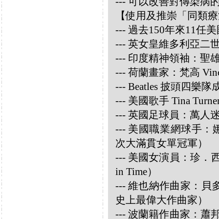
--- 可以改善對傳染病
【使用及推崇「同類療
--- 過去150年來1
--- 英女皇維多利亞
--- 印度精神領袖：聖雄甘地
--- 荷蘭畫家：梵高 Vincen
--- Beatles 披頭四樂隊成員
--- 美國歌手 Tina Turne
--- 英國足球員：萬人迷大衛
--- 美國職業網球手：娜華締
次大滿貫女單冠軍）
--- 美國女演員：珍．西摩兒
in Time）
--- 維也納作曲家：貝多芬 
史上最偉大作曲家）
--- 波蘭籍作曲家：蕭邦 