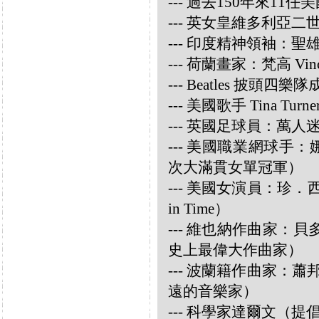
--- 過去150年來1
--- 英女皇維多利亞
--- 印度精神領袖：聖雄甘地
--- 荷蘭畫家：梵高 Vincen
--- Beatles 披頭四樂隊成員
--- 美國歌手 Tina Turne
--- 英國足球員：萬人迷大衛
--- 美國職業網球手：娜華締
次大滿貫女單冠軍）
--- 美國女演員：珍．西摩兒
in Time）
--- 維也納作曲家：貝多芬 
史上最偉大作曲家）
--- 波蘭籍作曲家：蕭邦 
遠的音樂家）
--- 科學家達爾文（