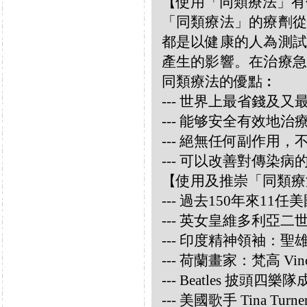
【使用「同類療法」有
「同類療法」的療劑從
都是以健康的人為測試
產生的影響。在治療急
同類療法的優點︰
--- 世界上最省錢及
--- 能够安全有效地
--- 絕無任何副作用
--- 可以改善對傳染病
【使用及推崇「同類療
--- 過去150年來1
--- 英女皇維多利亞
--- 印度精神領袖：聖雄甘地
--- 荷蘭畫家：梵高 Vincen
--- Beatles 披頭四樂隊成員
--- 美國歌手 Tina Turne