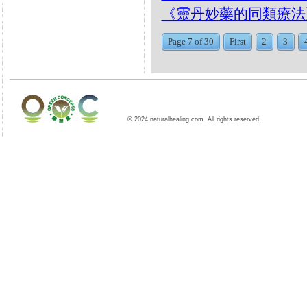
《靈丹妙藥的同類療法》- EP2
Page 7 of 30
First
2
3
© 2024 naturalhealing.com. All rights reserved.