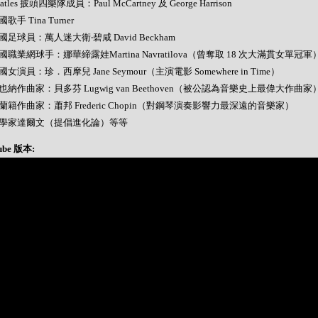
Beatles 披頭四樂隊成員：Paul McCartney 及 George Harrison
美國歌手 Tina Turner
 英國足球員：萬人迷大衛‧碧咸 David Beckham
 美國職業網球手：娜華締露娃Martina Navratilova（曾奪取 18 次大滿貫女單冠軍
 美國女演員：珍．西摩兒 Jane Seymour（主演電影 Somewhere in Time）
 維也納作曲家：貝多芬 Lugwig van Beethoven（被公認為音樂史上最偉大作曲家
 波蘭籍作曲家：蕭邦 Frederic Chopin（對鋼琴演奏影響力最深遠的音樂家）
- 科學家達爾文（提倡進化論）等等
ube 版本: