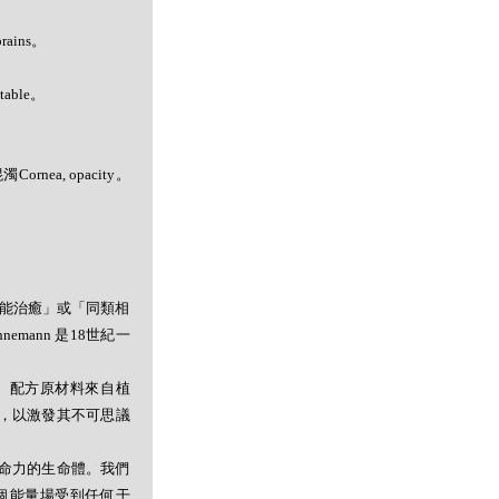
rains。
table。
Cornea, opacity。
者能治癒」或「同類相
mann 是18世紀一
。配方原材料來自植
，以激發其不可思議
命力的生命體。我們
個能量場受到任何干