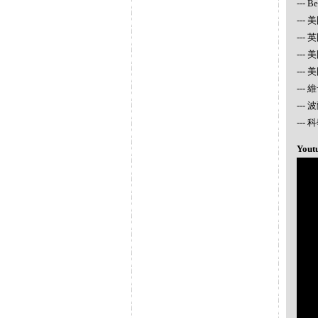
--- 
--- 
---
---
---
---
---
--
Yout