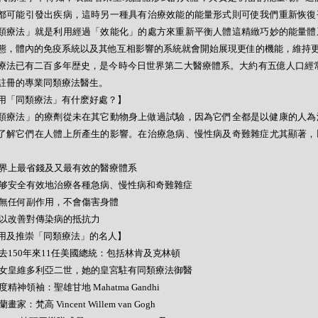
都可能引發出疾病，這時另一種具有治療效能的能量形式則可使我們重新恢復
類療法」就是利用經過「效能化」的處方來重新平衡人體這精緻巧妙的能量體
態，體內的免疫系統以及其他互相影響的系統就會開始展現更佳的機能，維持
療法已有二百多年歴史，是今時今日世界第二大醫療體系。大約有五億人口經常
註冊的專業同類療法醫生。
用「同類療法」有什麽好處？】
類療法」的療劑從未在其它動物身上做過試驗，因為它們全都是以健康的人為
了解它們在人體上所產生的影響。在治療急病、慢性病及奇難雜症尤其顯著，
- 世界上最省錢及又最有效的醫療體系
- 能够安全有效地治療各種急病、慢性病和奇難雜症
- 絕無任何副作用，不會傷害身體
- 可以改善對傳染病的抵抗力
用及推崇「同類療法」的名人】
- 過去150年來11任美國總統：包括林肯及克林頓
- 英女皇維多利亞二世，她的皇宮駐有同類療法御醫
 印度精神領袖：聖雄甘地 Mahatma Gandhi
荷蘭畫家：梵高 Vincent Willem van Gogh