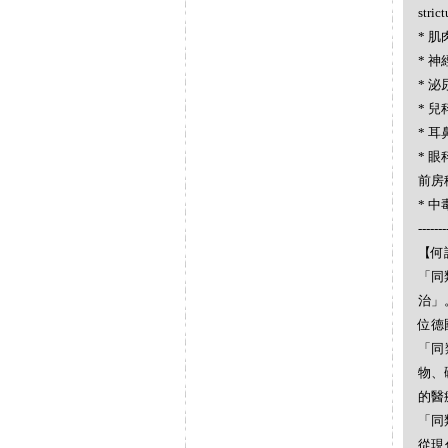
stric
* 肌肉
* 神經
* 泌尿
* 兒科
* 耳
* 眼科
前房積
* 中毒
-------
【何謂
「同
治」
位德
「同
物、
的醫
「同
從現