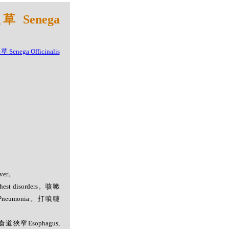
 Senega
ver。
st disorders。咳嗽
炎Pneumonia。打噴嚏
。食道狹窄Esophagus,