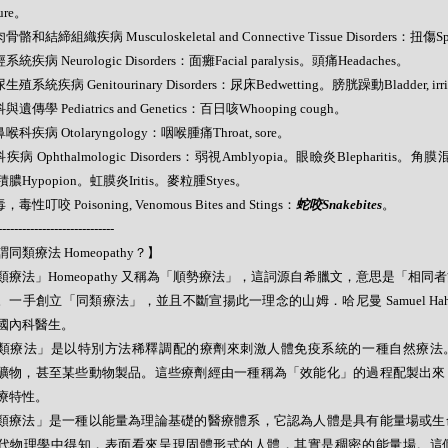
ture。
骨骼和結締組織疾病 Musculoskeletal and Connective Tissue Disorders：扭傷Sp
系統疾病 Neurologic Disorders：面癱Facial paralysis。頭痛Headaches。
生殖系統疾病 Genitourinary Disorders：尿床Bedwetting。膀胱躁動Bladder, irri
與遺傳學 Pediatrics and Genetics：百日咳Whooping cough。
鼻喉科疾病 Otolaryngology：咽喉腫痛Throat, sore。
疾病 Ophthalmologic Disorders：弱視Amblyopia。眼瞼炎Blepharitis。角膜混濁
膿Hypopion。虹膜炎Iritis。麥粒腫Styes。
，毒性叮咬 Poisoning, Venomous Bites and Stings：
蛇咬Snakebites
。
-----------------------------
同類療法 Homeopathy？】
類療法」Homeopathy 又稱為「順勢療法」，這詞源自希臘文，意思是「相同
。一手創立「同類療法」，並且不斷宣揚此一理念的山姆．哈尼曼 Samuel Hahne
國內科醫生。
類療法」是以特別方法稀釋調配的療劑來刺激人體免疫系統的一種自然療法
礦物，甚至某些動物製品。這些療劑經由一種稱為「效能化」的過程配製出來
療特性。
類療法」是一種以能量為理論基礎的醫療體系，它認為人體是具有能量場或生
代物理學中得知，表面看來呈現固體形式的人體，其實是稠密的能量場。這