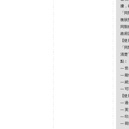
擾，
「同
衡狀
同類
政府
【使
「同
清楚
點︰
--
--
--
--
【使
--
--
---
--- 