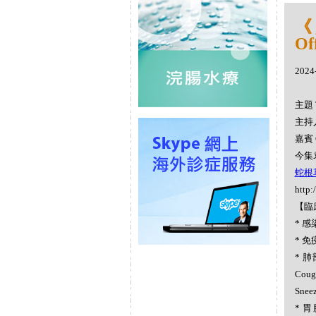
《
Off
2024
主題 
主持人
嘉賓 
今集袁
蛇根草
http:
【臨
* 感染
* 免疫
* 肺
Cou
Snee
* 胃