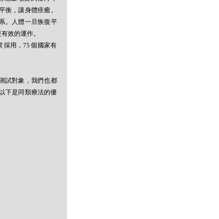
平衡，讓身體痊癒。
系。人體一旦恢復平
更有效的運作。
採用，75 個國家有
測試對象，我們也都
以下是同類療法的優