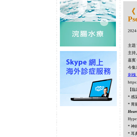
《
Ps
2024
主題 
主持人
嘉賓 
今集袁
刺槐 R
https
【臨
* 感染
* 胃腸
Hea
Hype
* 神
* 耳