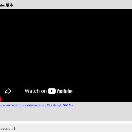
ube 版本:
s://www.youtube.com/watch?v=Lz9aGj0NMVs
ection 1