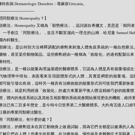
科疾病 Dermatologic Disorders：蕁麻疹Urticaria。
-----------------------------
同類療法 Homeopathy？】
類療法」Homeopathy 又稱為「順勢療法」，這詞源自希臘文，意思是「相同
。一手創立「同類療法」，並且不斷宣揚此一理念的山姆．哈尼曼 Samuel Hahne
國內科醫生。
類療法」是以特別方法稀釋調配的療劑來刺激人體免疫系統的一種自然療法
礦物，甚至某些動物製品。這些療劑經由一種稱為「效能化」的過程配製出來
療特性。
類療法」是一種以能量為理論基礎的醫療體系，它認為人體是具有能量場或生
代物理學中得知，表面看來呈現固體形式的人體，其實是稠密的能量場。這
都可能引發出疾病，這時另一種具有治療效能的能量形式則可使我們重新恢復
類療法」就是利用經過「效能化」的處方來重新平衡人體這精緻巧妙的能量體
態，體內的免疫系統以及其他互相影響的系統就會開始展現更佳的機能，維持
療法已有二百多年歴史，是今時今日世界第二大醫療體系。大約有五億人口經常
註冊的專業同類療法醫生。
用「同類療法」有什麽好處？】
類療法」的療劑從未在其它動物身上做過試驗，因為它們全都是以健康的人為
了解它們在人體上所產生的影響。在治療急病、慢性病及奇難雜症尤其顯著，