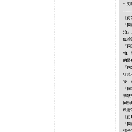
* 皮膚
-------
【何謂
「同
治」
位德
「同
物、
的醫
「同
從現
擾，
「同
衡狀
同類
政府
【使
「同
清楚