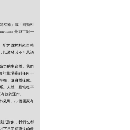
者能治癒」或「同類相
mann 是18世紀一
。配方原材料來自植
，以激發其不可思議
命力的生命體。我們
個能量場受到任何干
平衡，讓身體痊癒。
系。人體一旦恢復平
更有效的運作。
採用，75 個國家有
測試對象，我們也都
以下是同類療法的優