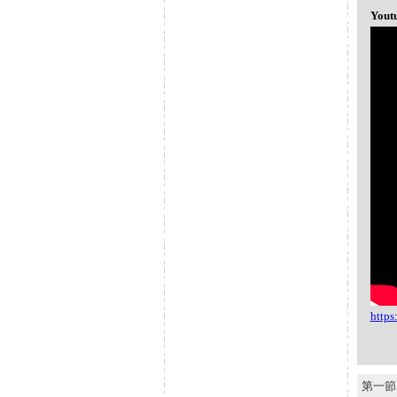
Yout
http
第一節 S