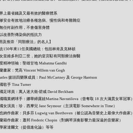
- 世界上最省錢及又最有效的醫療體系
- 能够安全有效地治療各種急病、慢性病和奇難雜症
- 絕無任何副作用，不會傷害身體
- 可以改善對傳染病的抵抗力
用及推崇「同類療法」的名人】
- 過去150年來11任美國總統：包括林肯及克林頓
- 英女皇維多利亞二世，她的皇宮駐有同類療法御醫
 印度精神領袖：聖雄甘地 Mahatma Gandhi
荷蘭畫家：梵高 Vincent Willem van Gogh
Beatles 披頭四樂隊成員：Paul McCartney 及 George Harrison
美國歌手 Tina Turner
 英國足球員：萬人迷大衛‧碧咸 David Beckham
 美國職業網球手：娜華締露娃Martina Navratilova（曾奪取 18 次大滿貫女單冠軍
 美國女演員：珍．西摩兒 Jane Seymour（主演電影 Somewhere in Time）
 維也納作曲家：貝多芬 Lugwig van Beethoven（被公認為音樂史上最偉大作曲家
 波蘭籍作曲家：蕭邦 Frederic Chopin（對鋼琴演奏影響力最深遠的音樂家）
- 科學家達爾文（提倡進化論）等等