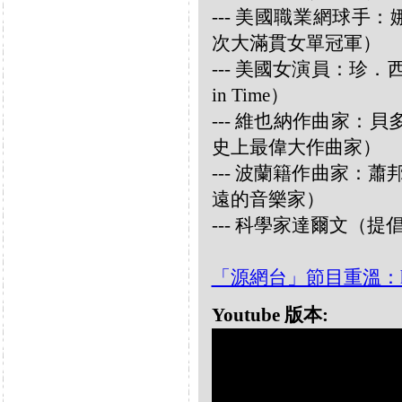
--- 美國職業網球手：娜華締
次大滿貫女單冠軍）
--- 美國女演員：珍．西摩兒
in Time）
--- 維也納作曲家：貝多芬 
史上最偉大作曲家）
--- 波蘭籍作曲家：蕭邦 
遠的音樂家）
--- 科學家達爾文（
「源網台」節目重溫：https:/
Youtube 版本: