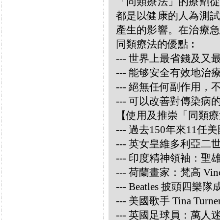
「同類療法」的療劑從
都是以健康的人為測試
產生的影響。在治療急
同類療法的優點︰
--- 世界上最省錢及
--- 能够安全有效地
--- 絕無任何副作用
--- 可以改善對傳染病
【使用及推崇「同類療
--- 過去150年來1
--- 英女皇維多利亞
--- 印度精神領袖：聖雄甘地
--- 荷蘭畫家：梵高 Vincen
--- Beatles 披頭四樂隊成員
--- 美國歌手 Tina Turne
--- 英國足球員：萬人迷大衛