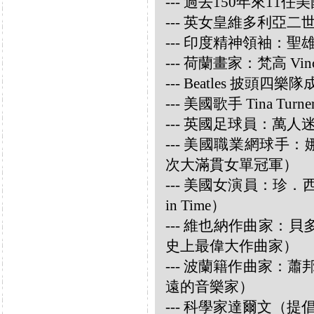
--- 過去150年來1
--- 英女皇維多利亞
--- 印度精神領袖：聖雄甘地
--- 荷蘭畫家：梵高 Vincen
--- Beatles 披頭四樂隊成員
--- 美國歌手 Tina Turne
--- 英國足球員：萬人迷大衛
--- 美國職業網球手：娜華締
次大滿貫女單冠軍）
--- 美國女演員：珍．西摩兒
in Time）
--- 維也納作曲家：貝多芬 
史上最偉大作曲家）
--- 波蘭籍作曲家：蕭邦 
遠的音樂家）
--- 科學家達爾文（