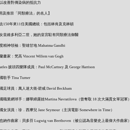
- 可以改善對傳染病的抵抗力
用及推崇「同類療法」的名人】
- 過去150年來11任美國總統：包括林肯及克林頓
- 英女皇維多利亞二世，她的皇宮駐有同類療法御醫
 印度精神領袖：聖雄甘地 Mahatma Gandhi
荷蘭畫家：梵高 Vincent Willem van Gogh
Beatles 披頭四樂隊成員：Paul McCartney 及 George Harrison
美國歌手 Tina Turner
 英國足球員：萬人迷大衛‧碧咸 David Beckham
 美國職業網球手：娜華締露娃Martina Navratilova（曾奪取 18 次大滿貫女單冠軍
 美國女演員：珍．西摩兒 Jane Seymour（主演電影 Somewhere in Time）
 維也納作曲家：貝多芬 Lugwig van Beethoven（被公認為音樂史上最偉大作曲家