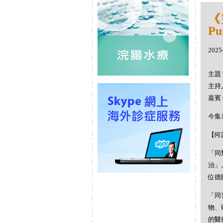
《
Pu
2025
主題 
主持人
嘉賓 
今集
【何謂
「同
治」
位德
「同
物、
的醫