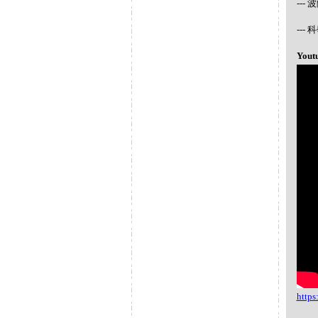
---
--
Yout
http