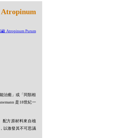
ropinum
者能治癒」或「同類相
mann 是18世紀一
。配方原材料來自植
，以激發其不可思議