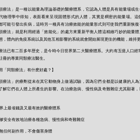
類療法」是一種以能量為理論基礎的醫療體系，它認為人體是具有能量場或生
代物理學中得知，表面看來呈現固體形式的人體，其實是稠密的能量場。這
都可能引發出疾病，這時另一種具有治療效能的能量形式則可使我們重新恢復
類療法」就是利用經過「效能化」的處方來重新平衡人體這精緻巧妙的能量體
態，體內的免疫系統以及其他互相影響的系統就會開始展現更佳的機能，維持
療法已有二百多年歴史，是今時今日世界第二大醫療體系。大約有五億人口經常
註冊的專業同類療法醫生。
用「同類療法」有什麽好處？】
類療法」的療劑從未在其它動物身上做過試驗，因為它們全都是以健康的人為
了解它們在人體上所產生的影響。在治療急病、慢性病及奇難雜症尤其顯著，
- 世界上最省錢及又最有效的醫療體系
- 能够安全有效地治療各種急病、慢性病和奇難雜症
- 絕無任何副作用，不會傷害身體