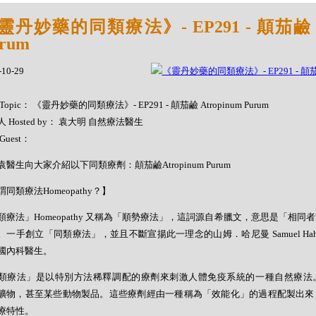
靈丹妙藥的同類療法》- EP291 - 顛茄鹼 At
rum
-10-29
Topic： 《靈丹妙藥的同類療法》- EP291 - 顛茄鹼 Atropinum Purum
 Hosted by： 袁大明 自然療法醫生
Guest：
袁醫生向大家介紹以下同類療劑：顛茄鹼Atropinum Purum
同類療法Homeopathy？】
類療法」Homeopathy 又稱為「順勢療法」，這詞源自希臘文，意思是「相同
。一手創立「同類療法」，並且不斷宣揚此一理念的山姆．哈尼曼 Samuel Hahne
國內科醫生。
類療法」是以特別方法稀釋調配的療劑來刺激人體免疫系統的一種自然療法
礦物，甚至某些動物製品。這些療劑經由一種稱為「效能化」的過程配製出來
療特性。