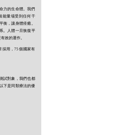
命力的生命體。我們
個能量場受到任何干
平衡，讓身體痊癒。
系。人體一旦恢復平
更有效的運作。
採用，75 個國家有
測試對象，我們也都
以下是同類療法的優