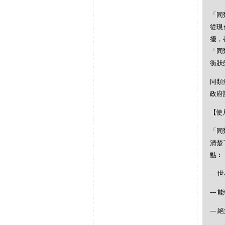
「同
從現
擾，
「同
衡狀
同類
政府
【使
「同
清楚
點︰
--
--
--