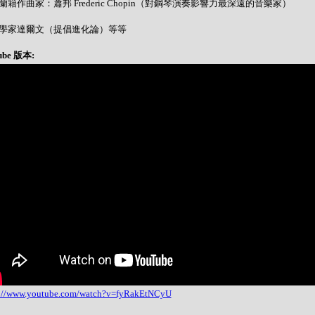
 波蘭籍作曲家：蕭邦 Frederic Chopin（對鋼琴演奏影響力最深遠的音樂家）
- 科學家達爾文（提倡進化論）等等
ube 版本:
s://www.youtube.com/watch?v=fyRakEtNCyU