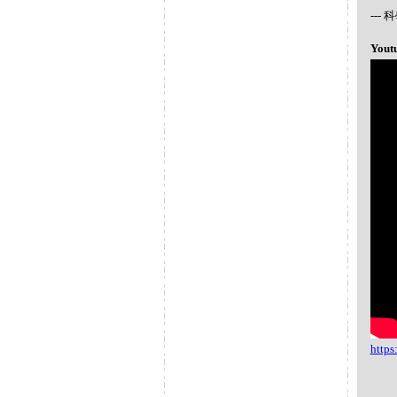
--
Yout
http