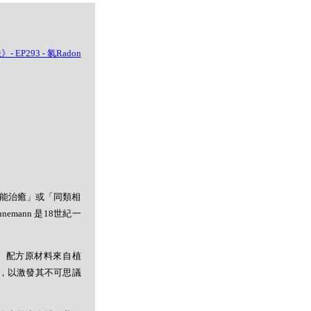
者能治癒」或「同類相
mann 是18世紀一
。配方原材料來自植
，以激發其不可思議