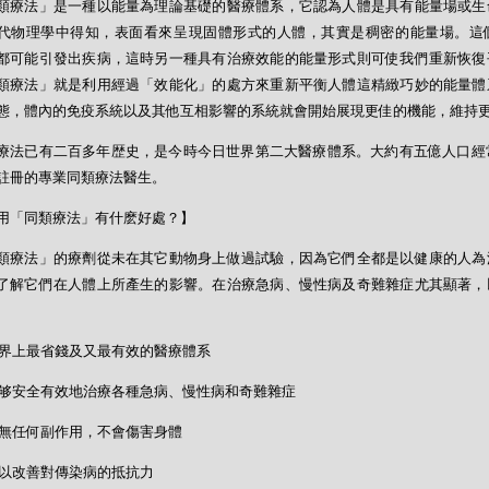
類療法」是一種以能量為理論基礎的醫療體系，它認為人體是具有能量場或生
代物理學中得知，表面看來呈現固體形式的人體，其實是稠密的能量場。這
都可能引發出疾病，這時另一種具有治療效能的能量形式則可使我們重新恢復
類療法」就是利用經過「效能化」的處方來重新平衡人體這精緻巧妙的能量體
態，體內的免疫系統以及其他互相影響的系統就會開始展現更佳的機能，維持
療法已有二百多年歴史，是今時今日世界第二大醫療體系。大約有五億人口經
註冊的專業同類療法醫生。
用「同類療法」有什麽好處？】
類療法」的療劑從未在其它動物身上做過試驗，因為它們全都是以健康的人為
了解它們在人體上所產生的影響。在治療急病、慢性病及奇難雜症尤其顯著，
- 世界上最省錢及又最有效的醫療體系
- 能够安全有效地治療各種急病、慢性病和奇難雜症
- 絕無任何副作用，不會傷害身體
- 可以改善對傳染病的抵抗力