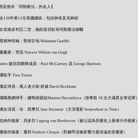
用及推崇「同類療法」的名人】
- 過去150年來11任美國總統：包括林肯及克林頓
- 英女皇維多利亞二世，她的皇宮駐有同類療法御醫
 印度精神領袖：聖雄甘地 Mahatma Gandhi
荷蘭畫家：梵高 Vincent Willem van Gogh
Beatles 披頭四樂隊成員：Paul McCartney 及 George Harrison
美國歌手 Tina Turner
 英國足球員：萬人迷大衛‧碧咸 David Beckham
 美國職業網球手：娜華締露娃Martina Navratilova（曾奪取 18 次大滿貫女單冠軍
 美國女演員：珍．西摩兒 Jane Seymour（主演電影 Somewhere in Time）
 維也納作曲家：貝多芬 Lugwig van Beethoven（被公認為音樂史上最偉大作曲家
 波蘭籍作曲家：蕭邦 Frederic Chopin（對鋼琴演奏影響力最深遠的音樂家）