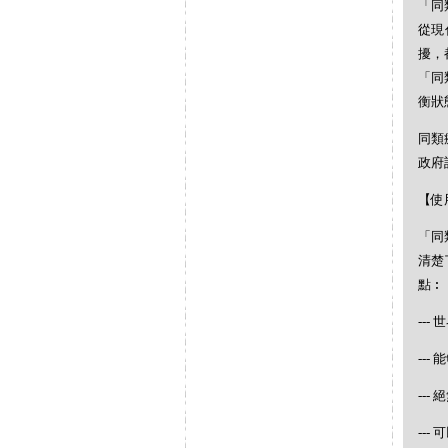
「同
從現
擾，
「同
衡狀
同類
政府
【使
「同
清楚
點︰
--
--
--
--