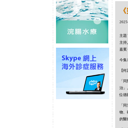
《
2025
主題 
主持人
嘉賓 
今集
【何謂
「同
治」
位德
「同
物、
的醫