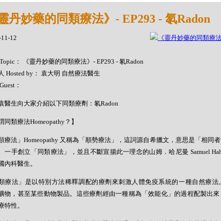
靈丹妙藥的同類療法》- EP293 - 氡Radon
-11-12
Topic： 《靈丹妙藥的同類療法》- EP293 - 氡Radon
 Hosted by： 袁大明 自然療法醫生
Guest：
袁醫生向大家介紹以下同類療劑：氡Radon
同類療法Homeopathy？】
類療法」Homeopathy 又稱為「順勢療法」，這詞源自希臘文，意思是「相同
。一手創立「同類療法」，並且不斷宣揚此一理念的山姆．哈尼曼 Samuel Hahne
國內科醫生。
類療法」是以特別方法稀釋調配的療劑來刺激人體免疫系統的一種自然療法
礦物，甚至某些動物製品。這些療劑經由一種稱為「效能化」的過程配製出來
療特性。