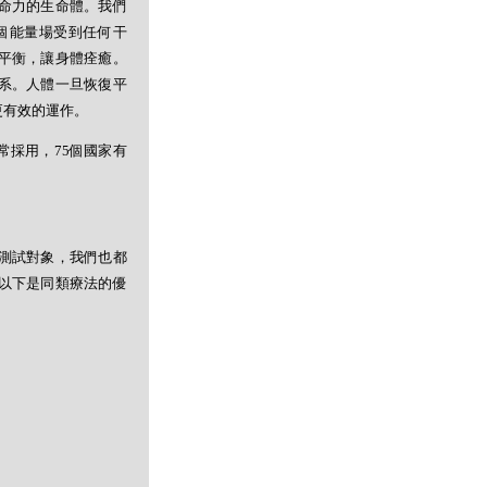
命力的生命體。我們
個能量場受到任何干
平衡，讓身體痊癒。
系。人體一旦恢復平
更有效的運作。
常採用，75個國家有
測試對象，我們也都
以下是同類療法的優