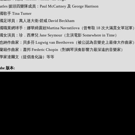
Beatles 披頭四樂隊成員：Paul McCartney 及 George Harrison
美國歌手 Tina Turner
 英國足球員：萬人迷大衛‧碧咸 David Beckham
 美國職業網球手：娜華締露娃Martina Navratilova（曾奪取 18 次大滿貫女單冠軍
 美國女演員：珍．西摩兒 Jane Seymour（主演電影 Somewhere in Time）
 維也納作曲家：貝多芬 Lugwig van Beethoven（被公認為音樂史上最偉大作曲家
 波蘭籍作曲家：蕭邦 Frederic Chopin（對鋼琴演奏影響力最深遠的音樂家）
- 科學家達爾文（提倡進化論）等等
ube 版本: