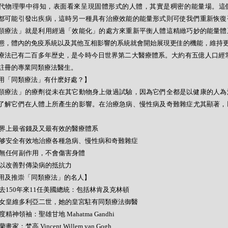
代物理學中得知，表面看來呈現固體形式的人體，其實是稠密的能量場。這
都可能引發出疾病，這時另一種具有治療效能的能量形式則可使我們重新恢復
類療法」就是利用經過「效能化」的處方來重新平衡人體這精緻巧妙的能量體
態，體內的免疫系統以及其他互相影響的系統就會開始展現更佳的機能，維持
療法已有二百多年歴史，是今時今日世界第二大醫療體系。大約有五億人口經常
註冊的專業同類療法醫生。
用「同類療法」有什麽好處？】
類療法」的療劑從未在其它動物身上做過試驗，因為它們全都是以健康的人為
了解它們在人體上所產生的影響。在治療急病、慢性病及奇難雜症尤其顯著，
- 世界上最省錢及又最有效的醫療體系
- 能够安全有效地治療各種急病、慢性病和奇難雜症
- 絕無任何副作用，不會傷害身體
- 可以改善對傳染病的抵抗力
用及推崇「同類療法」的名人】
- 過去150年來11任美國總統：包括林肯及克林頓
- 英女皇維多利亞二世，她的皇宮駐有同類療法御醫
 印度精神領袖：聖雄甘地 Mahatma Gandhi
荷蘭畫家：梵高 Vincent Willem van Gogh