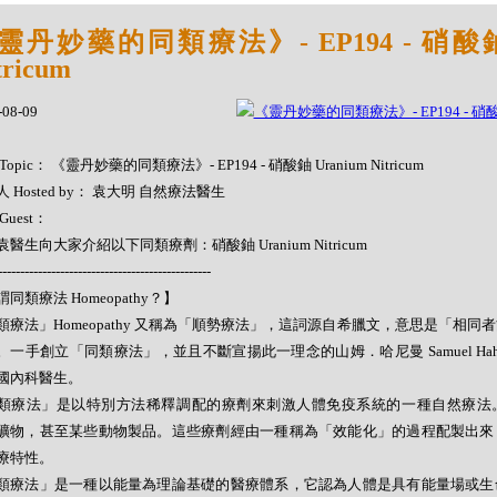
靈丹妙藥的同類療法》- EP194 - 硝酸鈾 
tricum
-08-09
Topic： 《靈丹妙藥的同類療法》- EP194 - 硝酸鈾 Uranium Nitricum
 Hosted by： 袁大明 自然療法醫生
Guest：
醫生向大家介紹以下同類療劑：硝酸鈾 Uranium Nitricum
------------------------------------------------
同類療法 Homeopathy？】
類療法」Homeopathy 又稱為「順勢療法」，這詞源自希臘文，意思是「相同
。一手創立「同類療法」，並且不斷宣揚此一理念的山姆．哈尼曼 Samuel Hahne
國內科醫生。
類療法」是以特別方法稀釋調配的療劑來刺激人體免疫系統的一種自然療法
礦物，甚至某些動物製品。這些療劑經由一種稱為「效能化」的過程配製出來
療特性。
類療法」是一種以能量為理論基礎的醫療體系，它認為人體是具有能量場或生