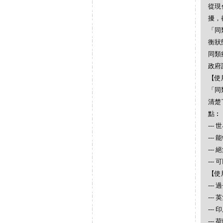
從現
擾，
「同
衡狀
同類
政府
【使
「同
清楚
點︰
--
--
--
--
【使
--
--
---
--- 