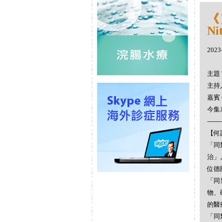
《
Ni
2023
主題 
主持人
嘉賓 
今集袁
-------
【何謂
「同
治」
位德
「同
物、
的醫
「同