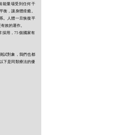
個能量場受到任何干
平衡，讓身體痊癒。
系。人體一旦恢復平
更有效的運作。
採用，75 個國家有
測試對象，我們也都
以下是同類療法的優