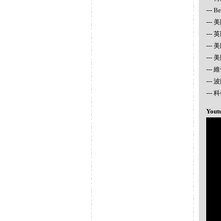
--- 
--- 
---
---
---
---
---
--
Yout