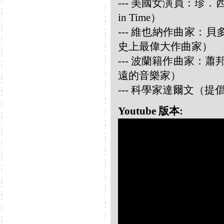
--- 美國女演員：珍．西摩兒
in Time）
--- 維也納作曲家：貝多芬 
史上最偉大作曲家）
--- 波蘭籍作曲家：蕭邦 
遠的音樂家）
--- 科學家達爾文（
Youtube 版本: