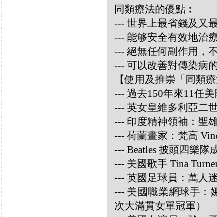
同類療法的優點︰
--- 世界上最省錢及
--- 能够安全有效地
--- 絕無任何副作用
--- 可以改善對傳染病
【使用及推崇「同類療
--- 過去150年來1
--- 英女皇維多利亞
--- 印度精神領袖：聖雄甘地
--- 荷蘭畫家：梵高 Vincen
--- Beatles 披頭四樂隊成員
--- 美國歌手 Tina Turne
--- 英國足球員：萬人迷大衛
--- 美國職業網球手：娜華締
次大滿貫女單冠軍）