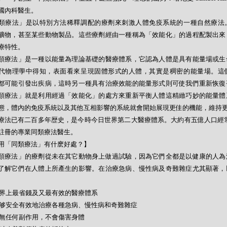
國內科醫生。
類療法」是以特別方法稀釋調配的療劑來刺激人體免疫系統的一種自然療法
礦物，甚至某些動物製品。這些療劑經由一種稱為「效能化」的過程配製出來
療特性。
類療法」是一種以能量為理論基礎的醫療體系，它認為人體是具有能量場或生
代物理學中得知，表面看來呈現固體形式的人體，其實是稠密的能量場。這
都可能引發出疾病，這時另一種具有治療效能的能量形式則可使我們重新恢復
類療法」就是利用經過「效能化」的處方來重新平衡人體這精緻巧妙的能量體
態，體內的免疫系統以及其他互相影響的系統就會開始展現更佳的機能，維持
療法已有二百多年歴史，是今時今日世界第二大醫療體系。大約有五億人口經常
註冊的專業同類療法醫生。
用「同類療法」有什麽好處？】
類療法」的療劑從未在其它動物身上做過試驗，因為它們全都是以健康的人為
了解它們在人體上所產生的影響。在治療急病、慢性病及奇難雜症尤其顯著，
- 世界上最省錢及又最有效的醫療體系
- 能够安全有效地治療各種急病、慢性病和奇難雜症
- 絕無任何副作用，不會傷害身體