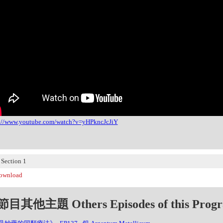
s://www.youtube.com/watch?v=yHPkncJcJiY
ection 1
wnload
目其他主題 Others Episodes of this Prog