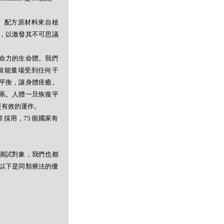
。配方原材料來自植
，以激發其不可思議
命力的生命體。我們
個能量場受到任何干
平衡，讓身體痊癒。
系。人體一旦恢復平
更有效的運作。
採用，75 個國家有
測試對象，我們也都
以下是同類療法的優