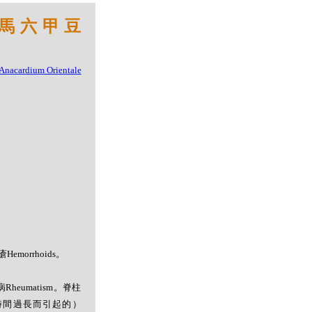
 馬六甲豆
瘡Hemorrhoids。
風濕病Rheumatism。脊柱
攣（書寫時間過長而引起的）