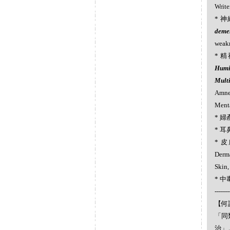
Write
* 神
dem
wea
* 精神
Hum
Mult
Amn
Men
* 婦產
* 耳鼻
* 皮
Der
Skin
* 中毒
-------
【何謂
「同
治」