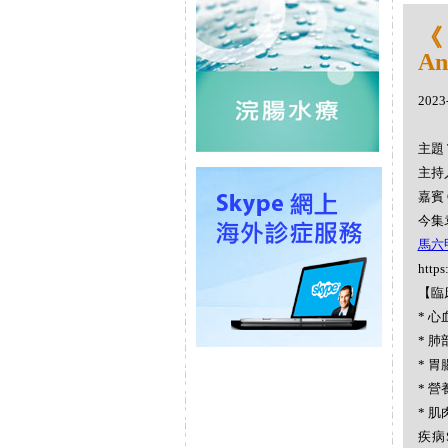
《
An
2023
主題 
主持人
嘉賓 
今集袁
馬六甲豆
https
【臨
* 心血
* 肺
* 胃腸
* 營養
* 肌
疾病S