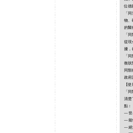
位德
「同
物、
的醫
「同
從現
擾，
「同
衡狀
同類
政府
【使
「同
清楚
點︰
--
--
--