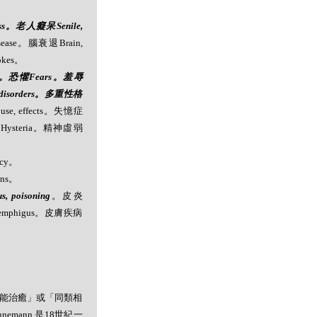
oss。老人癡呆Senile,
ase。腦衰退Brain,
okes。
ia。恐懼Fears。羞辱
 disorders。多重性格
e, effects。失憶症
里Hysteria。精神虛弱
ncy。
ons。
poisoning
。皮炎
瘡Pemphigus。皮膚疾病
者能治癒」或「同類相
mann 是18世紀一