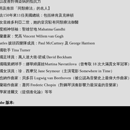
- 可以改善對傳染病的抵抗力
用及推崇「同類療法」的名人】
- 過去150年來11任美國總統：包括林肯及克林頓
- 英女皇維多利亞二世，她的皇宮駐有同類療法御醫
 印度精神領袖：聖雄甘地 Mahatma Gandhi
荷蘭畫家：梵高 Vincent Willem van Gogh
Beatles 披頭四樂隊成員：Paul McCartney 及 George Harrison
美國歌手 Tina Turner
 英國足球員：萬人迷大衛‧碧咸 David Beckham
 美國職業網球手：娜華締露娃Martina Navratilova（曾奪取 18 次大滿貫女單冠軍
 美國女演員：珍．西摩兒 Jane Seymour（主演電影 Somewhere in Time）
 維也納作曲家：貝多芬 Lugwig van Beethoven（被公認為音樂史上最偉大作曲家
 波蘭籍作曲家：蕭邦 Frederic Chopin（對鋼琴演奏影響力最深遠的音樂家）
- 科學家達爾文（提倡進化論）等等
ube 版本: