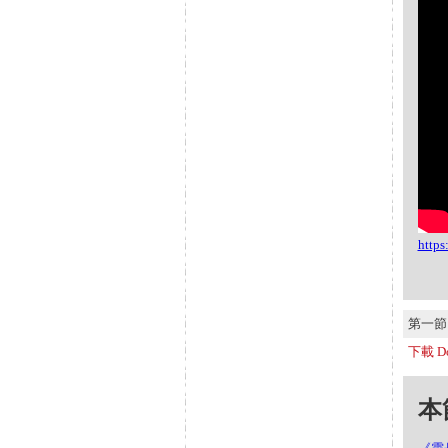
http
第一節 S
下載 Do
本節