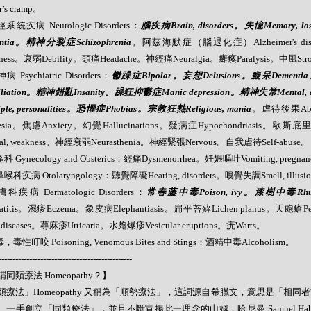
r’s cramp。
經系統疾病 Neurologic Disorders：
腦疾病Brain, disorders。失憶Memory, l
entia。精神分裂症Schizophrenia
。阿茲海默症（腦退化症）Alzheimer's dise
kness。衰弱Debility。頭痛Headache。神經痛Neuralgia。癱瘓Paralysis。中風Str
病 Psychiatric Disorders：
鬱躁症Bipolar。妄想Delusions。癡呆Dement
iliation。精神錯亂Insanity。躁狂抑鬱症Manic depression。精神失常Mental,
iple, personalities。恐懼症Phobias。宗教狂熱Religious, mania
。虐待後果Abus
esia。焦慮Anxiety。幻覺Hallucinations。疑病症Hypochondriasis。歇斯底
tal, weakness。神經衰弱Neurasthenia。神經緊張Nervous。自我虐待Self-abuse。
科 Gynecology and Obsterics：經痛Dysmenorrhea。妊娠嘔吐Vomiting, pregna
喉科疾病 Otolaryngology：聽覺障礙Hearing, disorders。嗅覺失調Smell, illusi
膚科疾病 Dermatologic Disorders：
常春藤中毒Poison, ivy。漆樹中毒Rhus, 
matitis。濕疹Eczema。象皮病Elephantiasis。扁平苔蘚Lichen planus。天皰
, diseases。蕁麻疹Urticaria。水皰爆疹Vesicular eruptions。疣Warts。
，毒性叮咬 Poisoning, Venomous Bites and Stings：酒精中毒Alcoholism。
------------------------------------------------
同類療法 Homeopathy？】
類療法」Homeopathy 又稱為「順勢療法」，這詞源自希臘文，意思是「相同
。一手創立「同類療法」，並且不斷宣揚此一理念的山姆．哈尼曼 Samuel Hahne